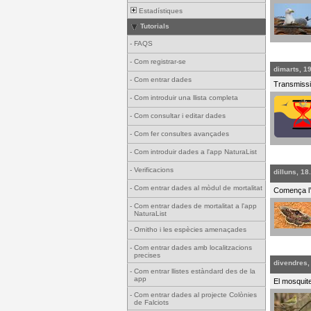
Estadístiques
Tutorials
-
FAQS
-
Com registrar-se
dimarts, 1
-
Com entrar dades
Transmissi
-
Com introduir una llista completa
-
Com consultar i editar dades
-
Com fer consultes avançades
-
Com introduir dades a l'app NaturaList
-
Verificacions
dilluns, 18
-
Com entrar dades al mòdul de mortalitat
Comença l’è
-
Com entrar dades de mortalitat a l'app
NaturaList
-
Ornitho i les espècies amenaçades
-
Com entrar dades amb localitzacions
precises
divendres,
-
Com entrar llistes estàndard des de la
app
El mosquite
-
Com entrar dades al projecte Colònies
de Falciots