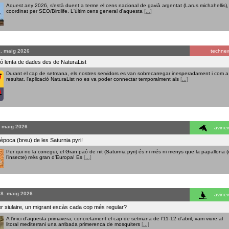
Aquest any 2026, s'està duent a terme el cens nacional de gavià argentat (Larus michahellis),
coordinat per SEO/Birdlife. L'últim cens general d'aquesta
[...]
9. maig 2026
techne
ó lenta de dades des de NaturaList
Durant el cap de setmana, els nostres servidors es van sobrecarregar inesperadament i com a
resultat, l'aplicació NaturaList no es va poder connectar temporalment als
[...]
. maig 2026
avine
poca (breu) de les Saturnia pyri!
Per qui no la conegui, el Gran paó de nit (Saturnia pyri) és ni més ni menys que la papallona (i
l’insecte) més gran d’Europa! Es
[...]
 8. maig 2026
avine
r xiulaire, un migrant escàs cada cop més regular?
A l’inici d’aquesta primavera, concretament el cap de setmana de l’11-12 d’abril, vam viure al
litoral mediterrani una arribada primerenca de mosquiters
[...]