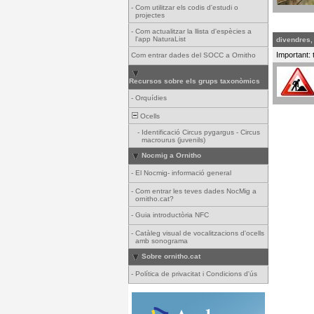
-
Com utilitzar els codis d'estudi o
projectes
-
Com actualitzar la llista d'espècies a
l'app NaturaList
divendres, 
Important: 
Com entrar dades del SOCC a Ornitho
Recursos sobre els grups taxonòmics
-
Orquídies
Ocells
-
Identificació Circus pygargus - Circus
macrourus (juvenils)
Nocmig a Ornitho
-
El Nocmig- informació general
-
Com entrar les teves dades NocMig a
ornitho.cat?
-
Guia introductòria NFC
-
Catàleg visual de vocalitzacions d'ocells
amb sonograma
Sobre ornitho.cat
-
Política de privacitat i Condicions d'ús