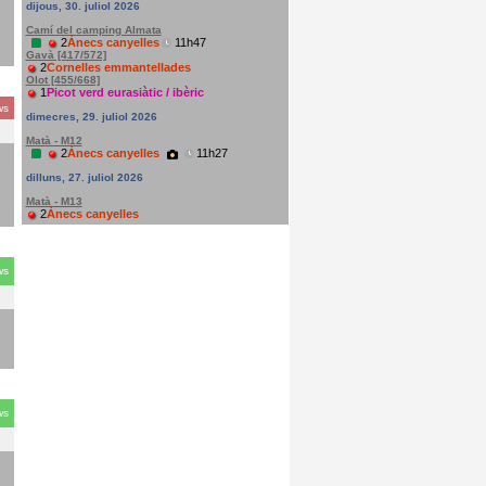
dijous, 30. juliol 2026
Camí del camping Almata
2
Ànecs canyelles
11h47
Gavà [417/572]
2
Cornelles emmantellades
Olot [455/668]
1
Picot verd eurasiàtic / ibèric
ws
dimecres, 29. juliol 2026
Matà - M12
2
Ànecs canyelles
11h27
dilluns, 27. juliol 2026
Matà - M13
2
Ànecs canyelles
ws
ws