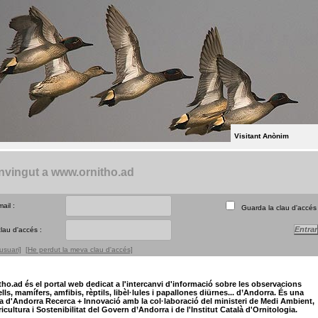
Visitant Anònim
nvingut a www.ornitho.ad
ail :
Guarda la clau d'accé
lau d'accés :
usuari]
[He perdut la meva clau d'accés]
tho.ad és el portal web dedicat a l'intercanvi d'informació sobre les observacions
lls, mamífers, amfibis, rèptils, libèl·lules i papallones diürnes... d’Andorra. És una
iva d'Andorra Recerca + Innovació amb la col·laboració del ministeri de Medi Ambient,
icultura i Sostenibilitat del Govern d’Andorra i de l'Institut Català d'Ornitologia.