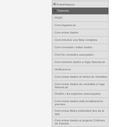
Estadístiques
Tutorials
-
FAQS
-
Com registrar-se
-
Com entrar dades
-
Com introduir una llista completa
-
Com consultar i editar dades
-
Com fer consultes avançades
-
Com introduir dades a l'app NaturaList
-
Verificacions
-
Com entrar dades al mòdul de mortalitat
-
Com entrar dades de mortalitat a l'app
NaturaList
-
Ornitho i les espècies amenaçades
-
Com entrar dades amb localitzacions
precises
-
Com entrar llistes estàndard des de la
app
-
Com entrar dades al projecte Colònies
de Falciots