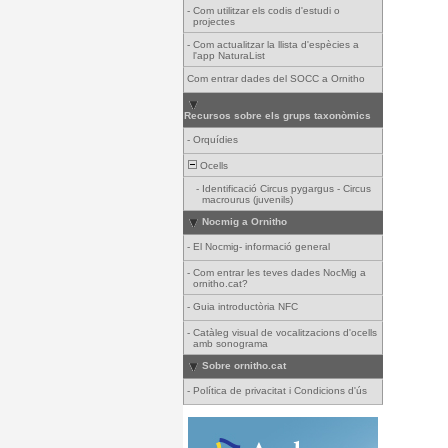
-
Com utilitzar els codis d'estudi o
projectes
-
Com actualitzar la llista d'espècies a
l'app NaturaList
Com entrar dades del SOCC a Ornitho
Recursos sobre els grups taxonòmics
-
Orquídies
Ocells
-
Identificació Circus pygargus - Circus
macrourus (juvenils)
Nocmig a Ornitho
-
El Nocmig- informació general
-
Com entrar les teves dades NocMig a
ornitho.cat?
-
Guia introductòria NFC
-
Catàleg visual de vocalitzacions d'ocells
amb sonograma
Sobre ornitho.cat
-
Política de privacitat i Condicions d'ús