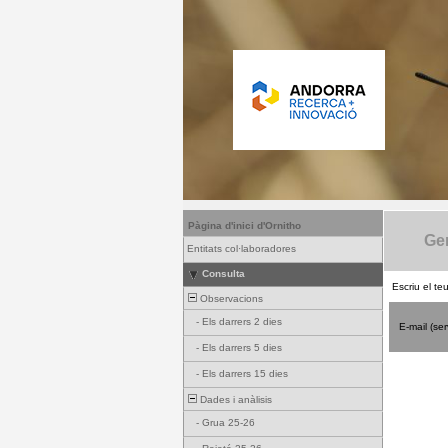
Pàgina d'inici d'Ornitho
Gen
Entitats col·laboradores
Consulta
Escriu el te
Observacions
-
Els darrers 2 dies
E-mail (se
-
Els darrers 5 dies
-
Els darrers 15 dies
Dades i anàlisis
-
Grua 25-26