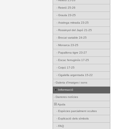
-
Reietó 25-26
-
Reietó 25-26
-
Graula 23-25
-
Aratinga mitrada 23-25
-
Rossinyol del Japó 21-25
-
Brocat variable 24-25
-
Monarca 23-25
-
Papallona tigre 23-27
-
Escac ferruginós 17-25
-
Coipú 17-25
-
Cigalella argentada 15-22
-
Galeria d'imatges i sons
Informació
-
Darreres notícies
Ajuda
-
Espècies parcialment ocultes
-
Explicació dels símbols
-
FAQ