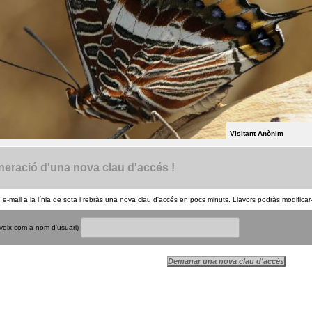
Visitant Anònim
eració d'una nova clau d'accés !
u e-mail a la línia de sota i rebràs una nova clau d'accés en pocs minuts. Llavors podràs modificar-
rveix com a nom d'usuari)