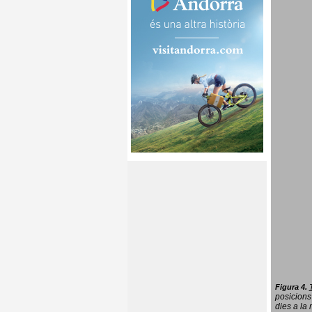
Figura 4.
posicions
dies a la 