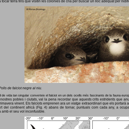
 tocar terra fins que visitin les colònies de cria per buscar un lloc adequat per nidif
Polls de falciot negre al niu.
l de vida tan singular converteix el falciot en un dels ocells més fascinants de la fauna eur
nostres pobles i ciutats, val la pena recordar que aquests crits estridents que anun
primavera vinent.
Els falciots emprenen ara un viatge extraordinari que els portarà a
rt del continent africà (Fig. 4) abans de tornar, puntuals com cada any, a ocup
 amb el seu vol inconfusible.