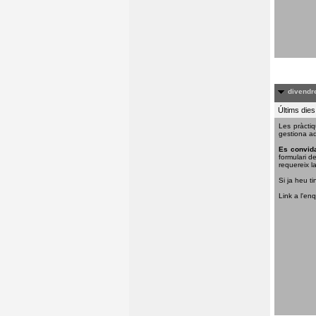
divendre
Últims dies
Les pràctiq
gestiona aq
Es convida
formulari d
requereix la
Si ja heu ti
Link a l'en