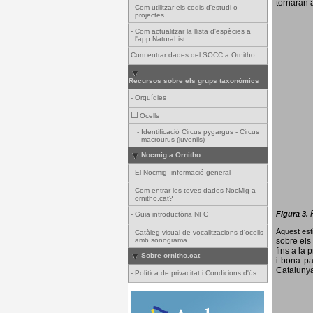
tornaran a
-
Com utilitzar els codis d'estudi o
projectes
-
Com actualitzar la llista d'espècies a
l'app NaturaList
Com entrar dades del SOCC a Ornitho
Recursos sobre els grups taxonòmics
-
Orquídies
Ocells
-
Identificació Circus pygargus - Circus
macrourus (juvenils)
Nocmig a Ornitho
-
El Nocmig- informació general
-
Com entrar les teves dades NocMig a
ornitho.cat?
Figura 3.
-
Guia introductòria NFC
Aquest esti
-
Catàleg visual de vocalitzacions d'ocells
amb sonograma
sobre els 
fins a la 
Sobre ornitho.cat
i bona pa
Catalunya
-
Política de privacitat i Condicions d'ús