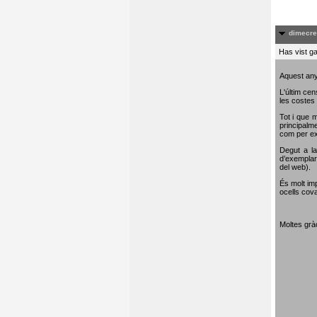
dimecre
Has vist ga
Aquest any
L'últim cen
les costes 
Tot i que m
principalme
com per e
Degut a la
d’exemplar
del web).
És molt im
ocells cova
Moltes gràc