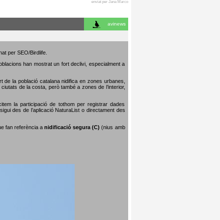
enviat per Jana Marco
avinews
nat per SEO/Birdlife.
poblacions han mostrat un fort declivi, especialment a
art de la població catalana nidifica en zones urbanes,
iutats de la costa, però també a zones de l’interior,
citem la participació de tothom per registrar dades
igui des de l’aplicació NaturaList o directament des
que fan referència a
nidificació segura (C)
(nius amb