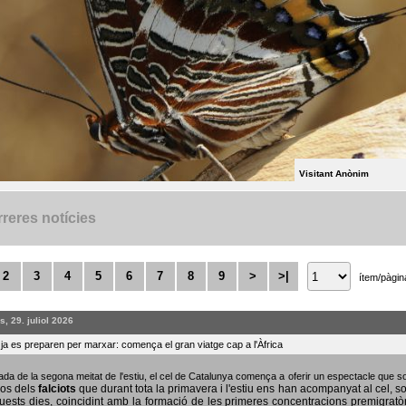
Visitant Anònim
reres notícies
2
3
4
5
6
7
8
9
>
>|
ítem/pàgin
, 29. juliol 2026
s ja es preparen per marxar: comença el gran viatge cap a l'Àfrica
bada de la segona meitat de l'estiu, el cel de Catalunya comença a oferir un espectacle que
sos dels
falciots
que durant tota la primavera i l'estiu ens han acompanyat al cel, s
uests dies, coincidint amb la formació de les primeres concentracions premigratò