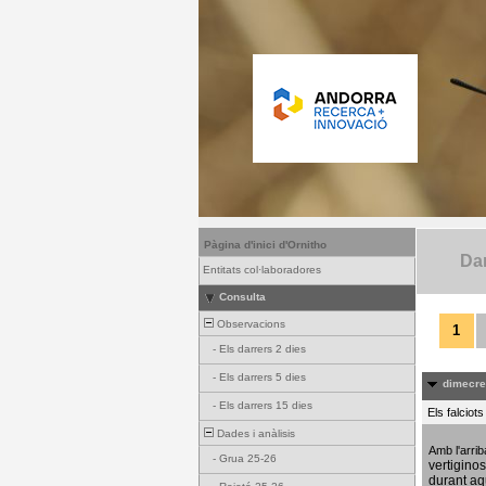
Pàgina d'inici d'Ornitho
Dar
Entitats col·laboradores
Consulta
Observacions
1
-
Els darrers 2 dies
-
Els darrers 5 dies
dimecres
-
Els darrers 15 dies
Els falciot
Dades i anàlisis
Amb l'arri
-
Grua 25-26
vertigino
durant aq