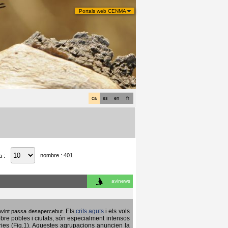
Portals web CENMA
ca
es
en
fr
nombre : 401
a :
avinews
Els
crits aguts
i els vols
 sovint passa desapercebut.
obre pobles i ciutats, són especialment intensos
ries (Fig.1). Aquestes agrupacions anuncien la