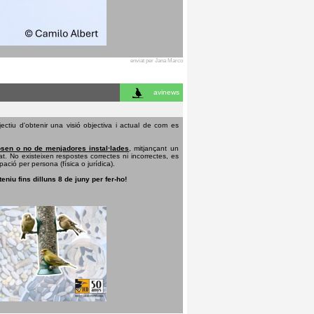
enviat per Jana Marco
avinews
ectiu d'obtenir una visió objectiva i actual de com es
sen o no de menjadores instal·lades
, mitjançant un
t. No existeixen respostes correctes ni incorrectes, es
pació per persona (física o jurídica).
teniu fins dilluns 8 de juny per fer-ho!