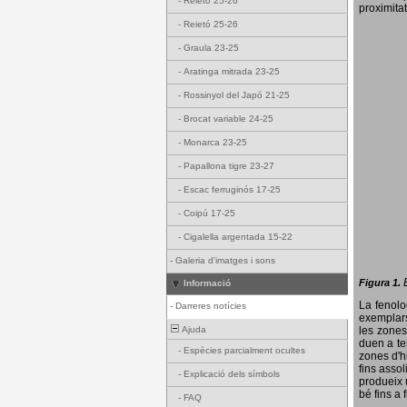
-
Reietó 25-26
proximitat
-
Reietó 25-26
-
Graula 23-25
-
Aratinga mitrada 23-25
-
Rossinyol del Japó 21-25
-
Brocat variable 24-25
-
Monarca 23-25
-
Papallona tigre 23-27
-
Escac ferruginós 17-25
-
Coipú 17-25
-
Cigalella argentada 15-22
-
Galeria d'imatges i sons
Figura 1.
Informació
La fenol
-
Darreres notícies
exemplars
Ajuda
les zones
duen a te
-
Espècies parcialment ocultes
zones d'hi
fins assol
-
Explicació dels símbols
produeix 
bé fins a 
-
FAQ