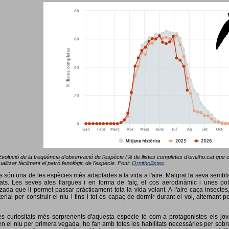
Evolució de la freqüència d’observació de l’espècie (% de llistes completes d’ornitho.cat que co
alitzar fàcilment el patró fenològic de l’espècie. Font:
Ornithollistes
.
ots són una de les espècies més adaptades a la vida a l'aire. Malgrat la seva semb
ts. Les seves ales llargues i en forma de falç, el cos aerodinàmic i unes pot
tzada que li permet passar pràcticament tota la vida volant. A l'aire caça insectes
terial per construir el niu i fins i tot és capaç de dormir durant el vol, alterna
s curiositats més sorprenents d'aquesta espècie té com a protagonistes els jov
 el niu per primera vegada, ho fan amb totes les habilitats necessàries per sobrev