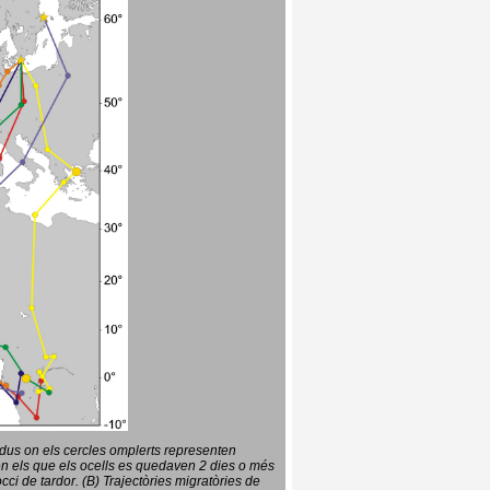
vidus on els cercles omplerts representen
en els que els ocells es quedaven 2 dies o més
ci de tardor. (B) Trajectòries migratòries de