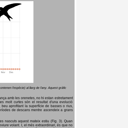
ntenen l’espècie) al llarg de l’any. Aquest gràfic
lança amb les orenetes, no hi estan estretament
es molt curtes són el resultat d'una evolució
, beu aprofitant la superfície de basses o rius,
nt períodes de descans mentre ascendeix a grans
es nascuts aquest mateix estiu (Fig. 3). Quan
iure volant. I, el més extraordinari, és que no