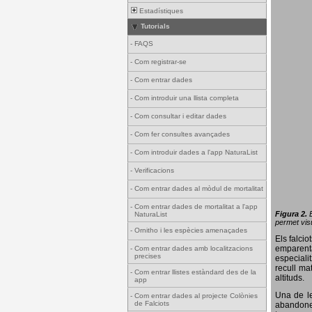
Estadístiques
Tutorials
-
FAQS
-
Com registrar-se
-
Com entrar dades
-
Com introduir una llista completa
-
Com consultar i editar dades
-
Com fer consultes avançades
-
Com introduir dades a l'app NaturaList
-
Verificacions
-
Com entrar dades al mòdul de mortalitat
-
Com entrar dades de mortalitat a l'app
Figura 2.
NaturaList
permet visu
-
Ornitho i les espècies amenaçades
Els falci
emparenta
-
Com entrar dades amb localitzacions
precises
especiali
recull ma
-
Com entrar llistes estàndard des de la
altituds.
app
Una de le
-
Com entrar dades al projecte Colònies
de Falciots
abandonen