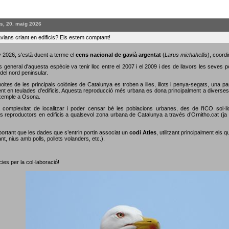
s, 20. maig 2026
vians criant en edificis? Els estem comptant!
 2026, s'està duent a terme el
cens nacional de gavià argentat
(
Larus michahellis
), coordi
s general d'aquesta espècie va tenir lloc entre el 2007 i el 2009 i des de llavors les seves 
del nord peninsular.
oltes de les principals colònies de Catalunya es troben a illes, illots i penya-segats, una p
nt en teulades d’edificis. Aquesta reproducció més urbana es dona principalment a diverses c
xemple a Osona.
 complexitat de localitzar i poder censar bé les poblacions urbanes, des de l'ICO sol·li
s reproductors en edificis a qualsevol zona urbana de Catalunya a través d’Ornitho.cat (ja s
portant que les dades que s’entrin portin associat un
codi Atles
, utilitzant principalment els 
nt, nius amb polls, pollets volanders, etc.).
ies per la col·laboració!