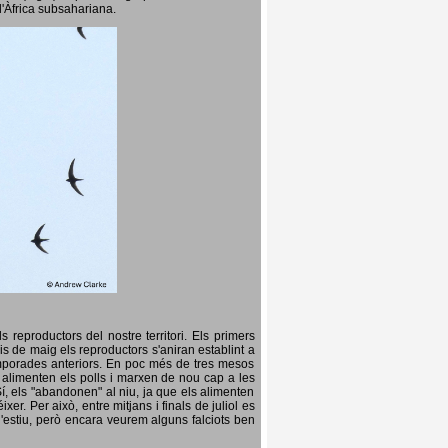
l'Àfrica subsahariana.
 reproductors del nostre territori. Els primers
is de maig els reproductors s'aniran establint a
temporades anteriors. En poc més de tres mesos
s, alimenten els polls i marxen de nou cap a les
Sí, els "abandonen" al niu, ja que els alimenten
er. Per això, entre mitjans i finals de juliol es
d'estiu, però encara veurem alguns falciots ben