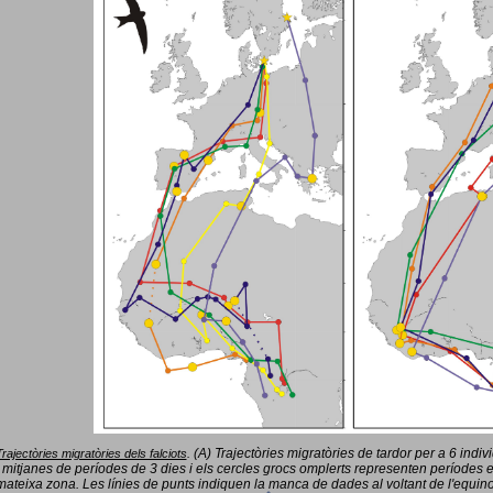
(A) Trajectòries migratòries de tardor per a 6 indi
Trajectòries migratòries dels falciots
.
 mitjanes de períodes de 3 dies i els cercles grocs omplerts representen períodes 
mateixa zona. Les línies de punts indiquen la manca de dades al voltant de l'equinoc