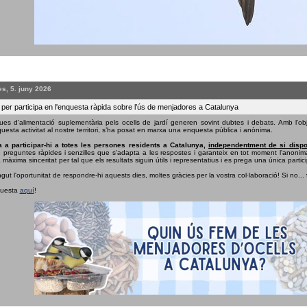
s, 5. juny 2026
 per participa en l'enquesta ràpida sobre l’ús de menjadores a Catalunya
ues d’alimentació suplementària pels ocells de jardí generen sovint dubtes i debats. Amb l'obj
uesta activitat al nostre territori, s’ha posat en marxa una enquesta pública i anònima.
 a participar-hi a totes les persones residents a Catalunya,
independentment de si dispo
e preguntes ràpides i senzilles que s'adapta a les respostes i garanteix en tot moment l'anonima
 màxima sinceritat per tal que els resultats siguin útils i representatius i es prega una única partici
ngut l'oportunitat de respondre-hi aquests dies, moltes gràcies per la vostra col·laboració! Si no...
questa
aquí
!