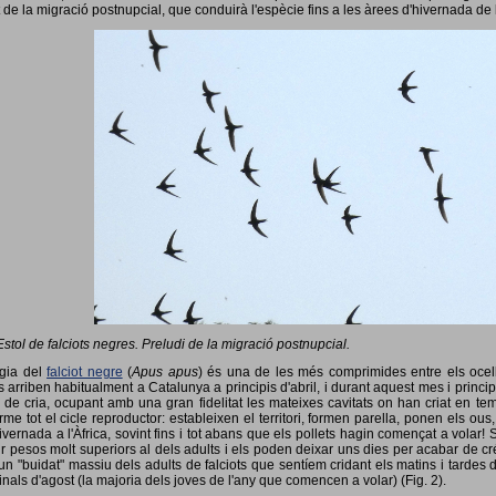
 de la migració postnupcial, que conduirà l'espècie fins a les àrees d'hivernada de 
Estol de falciots negres. Preludi de la migració postnupcial.
ogia del
falciot negre
(
Apus apus
) és una de les més comprimides entre els ocells
 arriben habitualment a Catalunya a principis d'abril, i durant aquest mes i princip
 de cria, ocupant amb una gran fidelitat les mateixes cavitats on han criat en 
rme tot el cicle reproductor: estableixen el territori, formen parella, ponen els ou
vernada a l'Àfrica, sovint fins i tot abans que els pollets hagin començat a volar! 
ir pesos molt superiors al dels adults i els poden deixar uns dies per acabar de créix
un "buidat" massiu dels adults de falciots que sentíem cridant els matins i tardes 
finals d'agost (la majoria dels joves de l'any que comencen a volar) (Fig. 2).