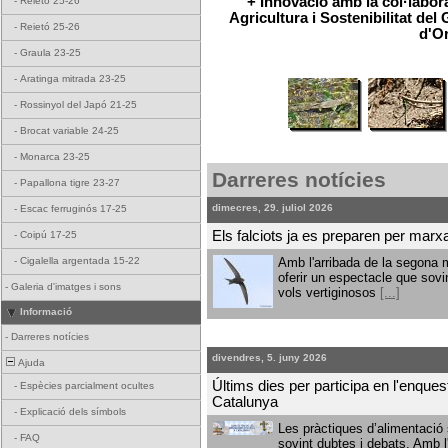
+ Innovació amb la col·labor
-
Reietó 25-26
Agricultura i Sostenibilitat del 
-
Reietó 25-26
d'Or
-
Graula 23-25
-
Aratinga mitrada 23-25
-
Rossinyol del Japó 21-25
-
Brocat variable 24-25
-
Monarca 23-25
Darreres notícies
-
Papallona tigre 23-27
dimecres, 29. juliol 2026
-
Escac ferruginós 17-25
Els falciots ja es preparen per marx
-
Coipú 17-25
-
Cigalella argentada 15-22
Amb l'arribada de la segona m
oferir un espectacle que sovi
-
Galeria d'imatges i sons
vols vertiginosos
[...]
Informació
-
Darreres notícies
divendres, 5. juny 2026
Ajuda
Últims dies per participa en l'enque
-
Espècies parcialment ocultes
Catalunya
-
Explicació dels símbols
Les pràctiques d’alimentació 
-
FAQ
sovint dubtes i debats. Amb l'