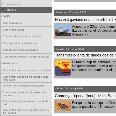
Estadístiques
Tutorials
dimecres, 20. maig 2026
-
FAQS
Has vist gavians criant en edificis?
-
Com registrar-se
Aquest any 2026, s'està duen
-
Com entrar dades
(Larus michahellis), coordinat
d'aquesta
[...]
-
Com introduir una llista completa
-
Com consultar i editar dades
dimarts, 19. maig 2026
-
Com fer consultes avançades
Transmissió lenta de dades des de 
-
Com introduir dades a l'app NaturaList
Durant el cap de setmana, el
-
Verificacions
inesperadament i com a result
connectar temporalment als
[
-
Com entrar dades al mòdul de mortalitat
-
Com entrar dades de mortalitat a l'app
NaturaList
-
Ornitho i les espècies amenaçades
dilluns, 18. maig 2026
-
Com entrar dades amb localitzacions
precises
Comença l’època (breu) de les Satur
-
Com entrar llistes estàndard des de la
Per qui no la conegui, el Gra
app
que la papallona (i l’insecte
-
Com entrar dades al projecte Colònies
de Falciots