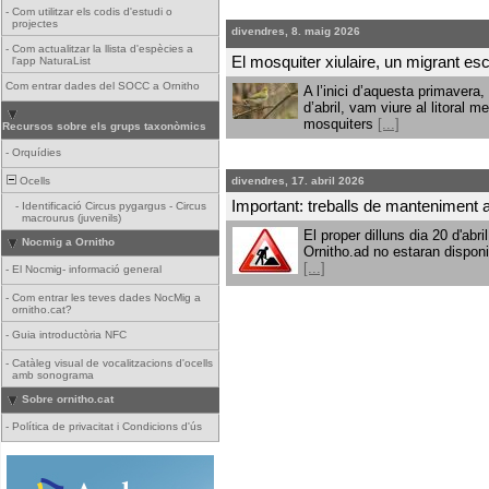
-
Com utilitzar els codis d'estudi o
projectes
divendres, 8. maig 2026
-
Com actualitzar la llista d'espècies a
El mosquiter xiulaire, un migrant e
l'app NaturaList
Com entrar dades del SOCC a Ornitho
A l’inici d’aquesta primavera
d’abril, vam viure al litoral 
mosquiters
[...]
Recursos sobre els grups taxonòmics
-
Orquídies
Ocells
divendres, 17. abril 2026
Important: treballs de manteniment a 
-
Identificació Circus pygargus - Circus
macrourus (juvenils)
El proper dilluns dia 20 d'abri
Nocmig a Ornitho
Ornitho.ad no estaran dispon
[...]
-
El Nocmig- informació general
-
Com entrar les teves dades NocMig a
ornitho.cat?
-
Guia introductòria NFC
-
Catàleg visual de vocalitzacions d'ocells
amb sonograma
Sobre ornitho.cat
-
Política de privacitat i Condicions d'ús