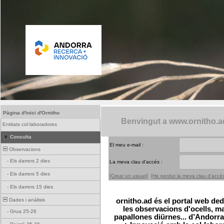
Pàgina d'inici d'Ornitho
Benvingut a www.ornitho.a
Entitats col·laboradores
Consulta
El meu e-mail :
Observacions
-
Els darrers 2 dies
La meva clau d'accés :
-
Els darrers 5 dies
[Crear un usuari]
[He perdut la meva clau d'accé
-
Els darrers 15 dies
Dades i anàlisis
ornitho.ad és el portal web ded
les observacions d'ocells, mamí
-
Grua 25-26
papallones diürnes... d’Andorra