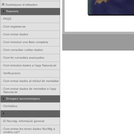
Statistiques d'utilisation
Tutoriels
-
FAQS
-
Com registrar-se
-
Com entrar dades
-
Com introduir una llista completa
-
Com consultar i editar dades
-
Com fer consultes avançades
-
Com introduir dades a l'app NaturaList
-
Verificacions
-
Com entrar dades al mòdul de mortalitat
-
Com entrar dades de mortalitat a l'app
NaturaList
Groupes taxonomiques
-
Orchidées
-
El Nocmig- informació general
-
Com entrar les teves dades NocMig a
ornitho.cat?