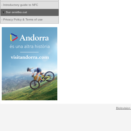
-
Introductory guide to NFC
Sur ornitho.cat
-
Privacy Policy & Terms of use
Biolovision