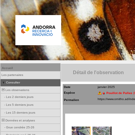
Accueil
Détail de l'observation
Les partenaires
Consulter
Date
janvier 2025
Les observations
Espèce
Pouillot de Pallas
(
-
Les 2 derniers jours
Permalien
-
Les 5 derniers jours
-
Les 15 derniers jours
Données et analyses
-
Grue cendrée 25-26