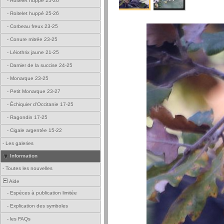
-
Roitelet huppé 25-26
-
Roitelet huppé 25-26
-
Corbeau freux 23-25
-
Conure mitrée 23-25
-
Léiothrix jaune 21-25
-
Damier de la succise 24-25
-
Monarque 23-25
-
Petit Monarque 23-27
-
Échiquier d'Occitanie 17-25
-
Ragondin 17-25
-
Cigale argentée 15-22
-
Les galeries
Information
-
Toutes les nouvelles
Aide
-
Espèces à publication limitée
-
Explication des symboles
-
les FAQs