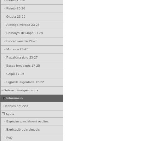
-
Reietó 25-26
-
Reietó 25-26
-
Graula 23-25
-
Aratinga mitrada 23-25
-
Rossinyol del Japó 21-25
-
Brocat variable 24-25
-
Monarca 23-25
-
Papallona tigre 23-27
-
Escac ferruginós 17-25
-
Coipú 17-25
-
Cigalella argentada 15-22
-
Galeria d'imatges i sons
Informació
-
Darreres notícies
Ajuda
-
Espècies parcialment ocultes
-
Explicació dels símbols
-
FAQ