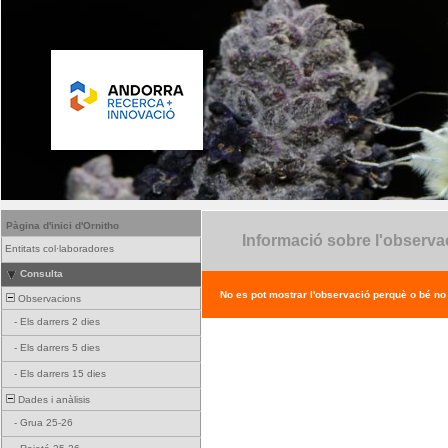
Pàgina d'inici d'Ornitho
Informació sobre l'observa
Entitats col·laboradores
Consulta
No es pot mostrar l'observació perquè o bé no ex
Observacions
-
Els darrers 2 dies
-
Els darrers 5 dies
-
Els darrers 15 dies
Dades i anàlisis
-
Grua 25-26