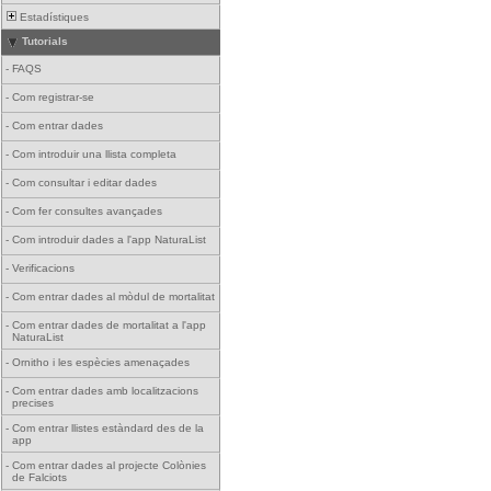
Estadístiques
Tutorials
-
FAQS
-
Com registrar-se
-
Com entrar dades
-
Com introduir una llista completa
-
Com consultar i editar dades
-
Com fer consultes avançades
-
Com introduir dades a l'app NaturaList
-
Verificacions
-
Com entrar dades al mòdul de mortalitat
-
Com entrar dades de mortalitat a l'app
NaturaList
-
Ornitho i les espècies amenaçades
-
Com entrar dades amb localitzacions
precises
-
Com entrar llistes estàndard des de la
app
-
Com entrar dades al projecte Colònies
de Falciots