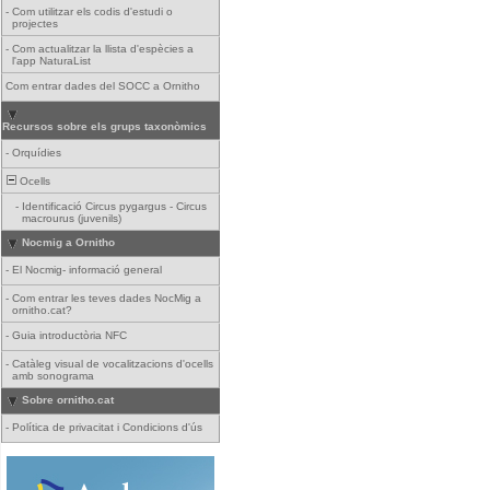
-
Com utilitzar els codis d'estudi o
projectes
-
Com actualitzar la llista d'espècies a
l'app NaturaList
Com entrar dades del SOCC a Ornitho
Recursos sobre els grups taxonòmics
-
Orquídies
Ocells
-
Identificació Circus pygargus - Circus
macrourus (juvenils)
Nocmig a Ornitho
-
El Nocmig- informació general
-
Com entrar les teves dades NocMig a
ornitho.cat?
-
Guia introductòria NFC
-
Catàleg visual de vocalitzacions d'ocells
amb sonograma
Sobre ornitho.cat
-
Política de privacitat i Condicions d'ús