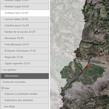
-
Roitelet huppé 25-26
-
Roitelet huppé 25-26
-
Corbeau freux 23-25
-
Conure mitrée 23-25
-
Léiothrix jaune 21-25
-
Damier de la succise 24-25
-
Monarque 23-25
-
Petit Monarque 23-27
-
Échiquier d'Occitanie 17-25
-
Ragondin 17-25
-
Cigale argentée 15-22
-
Les galeries
Information
-
Toutes les nouvelles
Aide
-
Espèces à publication limitée
-
Explication des symboles
-
les FAQs