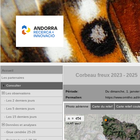
Accueil
Corbeau freux 2023 - 2025
Les partenaires
Consulter
Période
:
Du dimanche, 1. janvie
Les observations
Permalien
:
-
Les 2 derniers jours
Photo aérienne
Carte du relief
Carte relief coul
-
Les 5 derniers jours
-
Les 15 derniers jours
Données et analyses
-
Grue cendrée 25-26