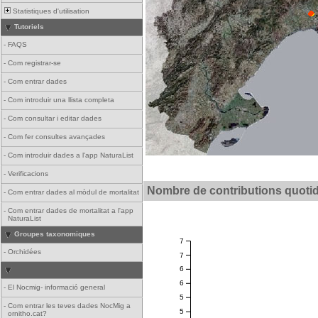
Statistiques d'utilisation
Tutoriels
-
FAQS
-
Com registrar-se
-
Com entrar dades
-
Com introduir una llista completa
-
Com consultar i editar dades
-
Com fer consultes avançades
-
Com introduir dades a l'app NaturaList
-
Verificacions
Nombre de contributions quoti
-
Com entrar dades al mòdul de mortalitat
-
Com entrar dades de mortalitat a l'app
NaturaList
Groupes taxonomiques
7
-
Orchidées
7
6
6
-
El Nocmig- informació general
5
-
Com entrar les teves dades NocMig a
5
ornitho.cat?