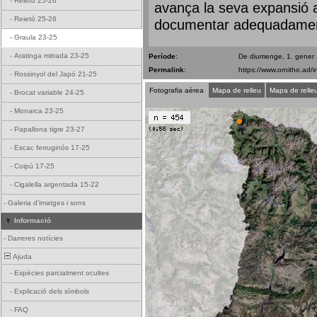
-
Reietó 25-26
avança la seva expansió a 
-
Reietó 25-26
documentar adequadament 
-
Graula 23-25
-
Aratinga mitrada 23-25
Període
:
De diumenge, 1. gener
Permalink
:
-
Rossinyol del Japó 21-25
Fotografia aèrea
Mapa de relleu
Mapa de relle
-
Brocat variable 24-25
-
Monarca 23-25
-
Papallona tigre 23-27
-
Escac ferruginós 17-25
-
Coipú 17-25
-
Cigalella argentada 15-22
-
Galeria d'imatges i sons
Informació
-
Darreres notícies
Ajuda
-
Espècies parcialment ocultes
-
Explicació dels símbols
-
FAQ