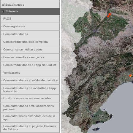
Estadístiques
Tutorials
-
FAQS
-
Com registrar-se
-
Com entrar dades
-
Com introduir una llista completa
-
Com consultar i editar dades
-
Com fer consultes avançades
-
Com introduir dades a l'app NaturaList
-
Verificacions
-
Com entrar dades al mòdul de mortalitat
-
Com entrar dades de mortalitat a l'app
NaturaList
-
Ornitho i les espècies amenaçades
-
Com entrar dades amb localitzacions
precises
-
Com entrar llistes estàndard des de la
app
-
Com entrar dades al projecte Colònies
de Falciots