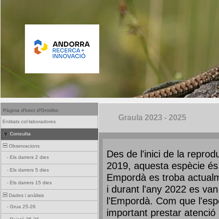
Pàgina d'inici d'Ornitho
Graula 2023 - 2025
Entitats col·laboradores
Consulta
Observacions
Des de l'inici de la repro
-
Els darrers 2 dies
2019, aquesta espècie és 
-
Els darrers 5 dies
Empordà es troba actualm
-
Els darrers 15 dies
i durant l'any 2022 es van
Dades i anàlisis
l'Empordà. Com que l'espè
-
Grua 25-26
important prestar atenció