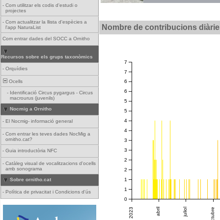
-
Com utilitzar els codis d'estudi o
projectes
-
Com actualitzar la llista d'espècies a
Nombre de contribucions diàrie
l'app NaturaList
Com entrar dades del SOCC a Ornitho
Recursos sobre els grups taxonòmics
7
-
Orquídies
7
Ocells
6
6
-
Identificació Circus pygargus - Circus
macrourus (juvenils)
5
Nocmig a Ornitho
5
4
-
El Nocmig- informació general
4
-
Com entrar les teves dades NocMig a
ornitho.cat?
3
3
-
Guia introductòria NFC
2
-
Catàleg visual de vocalitzacions d'ocells
amb sonograma
2
1
Sobre ornitho.cat
1
-
Política de privacitat i Condicions d'ús
0
2023
abril
juliol
octubre