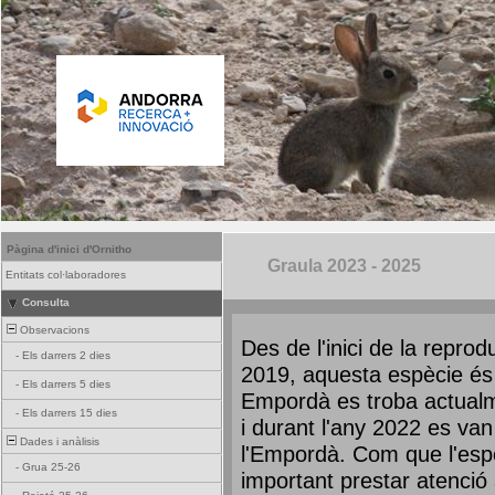
Pàgina d'inici d'Ornitho
Graula 2023 - 2025
Entitats col·laboradores
Consulta
Observacions
Des de l'inici de la repro
-
Els darrers 2 dies
2019, aquesta espècie és 
-
Els darrers 5 dies
Empordà es troba actualm
-
Els darrers 15 dies
i durant l'any 2022 es van
Dades i anàlisis
l'Empordà. Com que l'espè
-
Grua 25-26
important prestar atenció