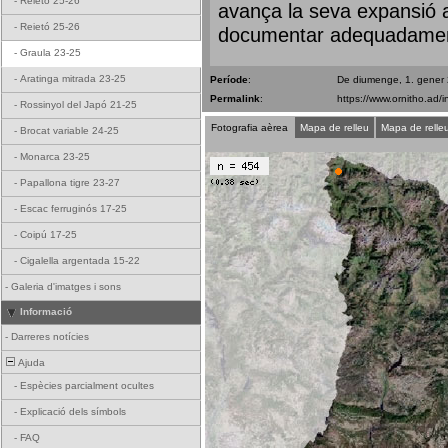
-
Reietó 25-26
avança la seva expansió a 
-
Reietó 25-26
documentar adequadament 
-
Graula 23-25
-
Aratinga mitrada 23-25
Període
:
De diumenge, 1. gener
Permalink
:
-
Rossinyol del Japó 21-25
Fotografia aèrea
Mapa de relleu
Mapa de relle
-
Brocat variable 24-25
-
Monarca 23-25
-
Papallona tigre 23-27
-
Escac ferruginós 17-25
-
Coipú 17-25
-
Cigalella argentada 15-22
-
Galeria d'imatges i sons
Informació
-
Darreres notícies
Ajuda
-
Espècies parcialment ocultes
-
Explicació dels símbols
-
FAQ