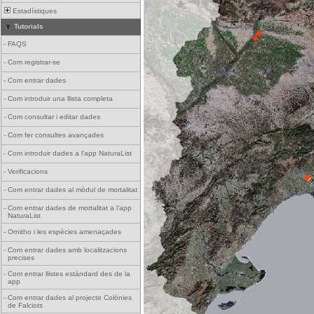
Estadístiques
Tutorials
-
FAQS
-
Com registrar-se
-
Com entrar dades
-
Com introduir una llista completa
-
Com consultar i editar dades
-
Com fer consultes avançades
-
Com introduir dades a l'app NaturaList
-
Verificacions
-
Com entrar dades al mòdul de mortalitat
-
Com entrar dades de mortalitat a l'app
NaturaList
-
Ornitho i les espècies amenaçades
-
Com entrar dades amb localitzacions
precises
-
Com entrar llistes estàndard des de la
app
-
Com entrar dades al projecte Colònies
de Falciots