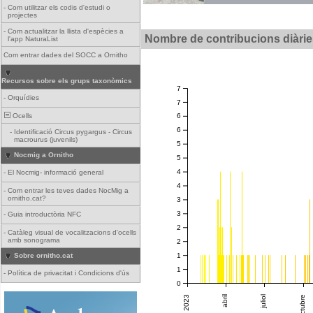
-
Com utilitzar els codis d'estudi o
projectes
-
Com actualitzar la llista d'espècies a
Nombre de contribucions diàrie
l'app NaturaList
Com entrar dades del SOCC a Ornitho
Recursos sobre els grups taxonòmics
7
-
Orquídies
7
Ocells
6
6
-
Identificació Circus pygargus - Circus
macrourus (juvenils)
5
Nocmig a Ornitho
5
4
-
El Nocmig- informació general
4
-
Com entrar les teves dades NocMig a
ornitho.cat?
3
3
-
Guia introductòria NFC
2
-
Catàleg visual de vocalitzacions d'ocells
amb sonograma
2
1
Sobre ornitho.cat
1
-
Política de privacitat i Condicions d'ús
0
2023
abril
juliol
octubre