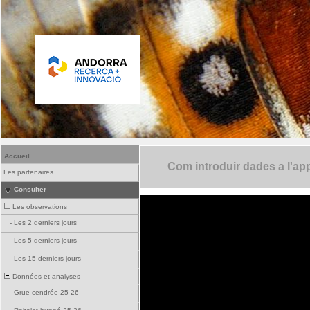
Accueil
Com introduir dades a l'ap
Les partenaires
Consulter
Les observations
-
Les 2 derniers jours
-
Les 5 derniers jours
-
Les 15 derniers jours
Données et analyses
-
Grue cendrée 25-26