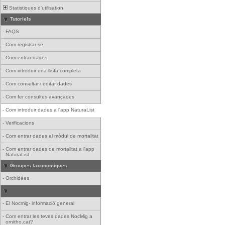
Statistiques d'utilisation
Tutoriels
-
FAQS
-
Com registrar-se
-
Com entrar dades
-
Com introduir una llista completa
-
Com consultar i editar dades
-
Com fer consultes avançades
-
Com introduir dades a l'app NaturaList
-
Verificacions
-
Com entrar dades al mòdul de mortalitat
-
Com entrar dades de mortalitat a l'app
NaturaList
Groupes taxonomiques
-
Orchidées
-
El Nocmig- informació general
-
Com entrar les teves dades NocMig a
ornitho.cat?