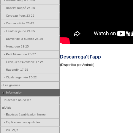
-
Roitelet huppé 25-26
-
Roitelet huppé 25-26
-
Corbeau freux 23-25
-
Conure mitrée 23-25
-
Léiothrix jaune 21-25
-
Damier de la succise 24-25
-
Monarque 23-25
-
Petit Monarque 23-27
Descarrega't l'app
-
Échiquier d'Occitanie 17-25
(Disponible per Android)
-
Ragondin 17-25
-
Cigale argentée 15-22
-
Les galeries
Information
-
Toutes les nouvelles
Aide
-
Espèces à publication limitée
-
Explication des symboles
-
les FAQs