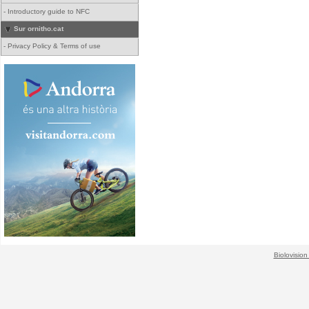
-
Introductory guide to NFC
Sur ornitho.cat
-
Privacy Policy & Terms of use
Biolovision