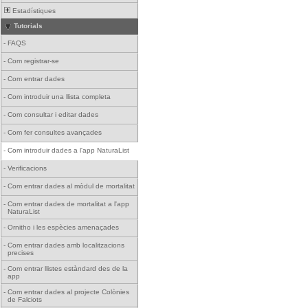
Estadístiques
Tutorials
-
FAQS
-
Com registrar-se
-
Com entrar dades
-
Com introduir una llista completa
-
Com consultar i editar dades
-
Com fer consultes avançades
-
Com introduir dades a l'app NaturaList
-
Verificacions
-
Com entrar dades al mòdul de mortalitat
-
Com entrar dades de mortalitat a l'app
NaturaList
-
Ornitho i les espècies amenaçades
-
Com entrar dades amb localitzacions
precises
-
Com entrar llistes estàndard des de la
app
-
Com entrar dades al projecte Colònies
de Falciots