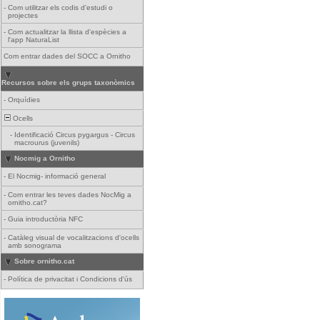
-
Com utilitzar els codis d'estudi o
projectes
-
Com actualitzar la llista d'espècies a
l'app NaturaList
Com entrar dades del SOCC a Ornitho
Recursos sobre els grups taxonòmics
-
Orquídies
Ocells
-
Identificació Circus pygargus - Circus
macrourus (juvenils)
Nocmig a Ornitho
-
El Nocmig- informació general
-
Com entrar les teves dades NocMig a
ornitho.cat?
-
Guia introductòria NFC
-
Catàleg visual de vocalitzacions d'ocells
amb sonograma
Sobre ornitho.cat
-
Política de privacitat i Condicions d'ús