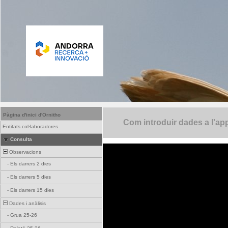
Pàgina d'inici d'Ornitho
Com introduir dades a l'ap
Entitats col·laboradores
Consulta
Observacions
-
Els darrers 2 dies
-
Els darrers 5 dies
-
Els darrers 15 dies
Dades i anàlisis
-
Grua 25-26