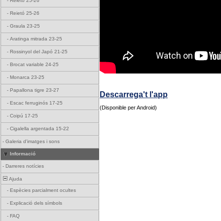
-
Reietó 25-26
-
Reietó 25-26
-
Graula 23-25
-
Aratinga mitrada 23-25
-
Rossinyol del Japó 21-25
-
Brocat variable 24-25
-
Monarca 23-25
-
Papallona tigre 23-27
Descarrega't l'app
-
Escac ferruginós 17-25
(Disponible per Android)
-
Coipú 17-25
-
Cigalella argentada 15-22
-
Galeria d'imatges i sons
Informació
-
Darreres notícies
Ajuda
-
Espècies parcialment ocultes
-
Explicació dels símbols
-
FAQ