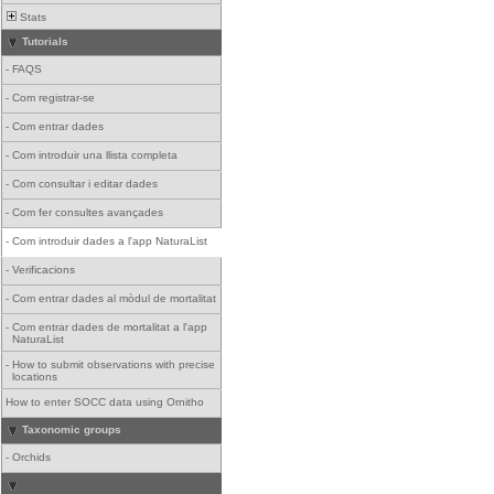
Stats
Tutorials
-
FAQS
-
Com registrar-se
-
Com entrar dades
-
Com introduir una llista completa
-
Com consultar i editar dades
-
Com fer consultes avançades
-
Com introduir dades a l'app NaturaList
-
Verificacions
-
Com entrar dades al mòdul de mortalitat
-
Com entrar dades de mortalitat a l'app
NaturaList
-
How to submit observations with precise
locations
How to enter SOCC data using Ornitho
Taxonomic groups
-
Orchids