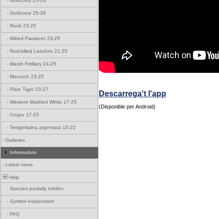
-
Goldcrest 25-26
-
Goldcrest 25-26
-
Rook 23-25
-
Mitred Parakeet 23-25
-
Red-billed Leiothrix 21-25
-
Marsh Fritillary 24-25
-
Monarch 23-25
-
Plain Tiger 23-27
Descarrega't l'app
-
Western Marbled White 17-25
(Disponible per Android)
-
Coypu 17-25
-
Tettigettalna argentata 15-22
-
Galleries
Information
-
Latest news
Help
-
Species partially hidden
-
Symbol explanation
-
FAQ