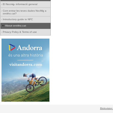
-
El Nocmig- informació general
-
Com entrar les teves dades NocMig a
ornitho.cat?
-
Introductory guide to NFC
About ornitho.cat
-
Privacy Policy & Terms of use
Biolovision