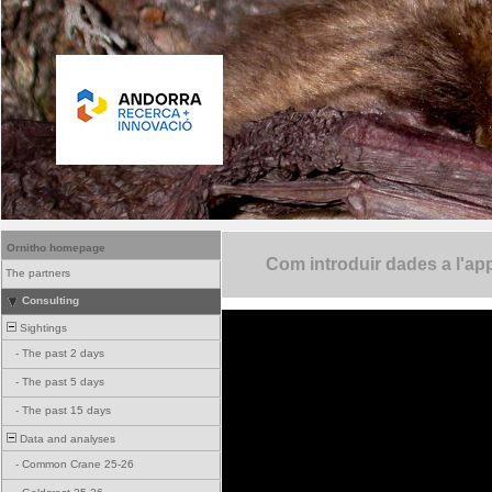
Ornitho homepage
Com introduir dades a l'ap
The partners
Consulting
Sightings
-
The past 2 days
-
The past 5 days
-
The past 15 days
Data and analyses
-
Common Crane 25-26