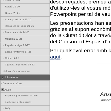
-
Reietó 25-26
descarregades, premeu a
d'utilitzar-les al vostre m
-
Reietó 25-26
Powerpoint per tal de veur
-
Graula 23-25
-
Aratinga mitrada 23-25
Les presentacions han es
-
Rossinyol del Japó 21-25
gràcies al suport econòmic
-
Brocat variable 24-25
de la Ciutat d’Olot a trav
-
Monarca 23-25
del Consorci d’Espais d’In
-
Papallona tigre 23-27
Per qualsevol error amb l
-
Escac ferruginós 17-25
aquí
.
-
Coipú 17-25
-
Cigalella argentada 15-22
-
Galeria d'imatges i sons
Informació
-
Darreres notícies
Ajuda
-
Espècies parcialment ocultes
-
Explicació dels símbols
-
FAQ