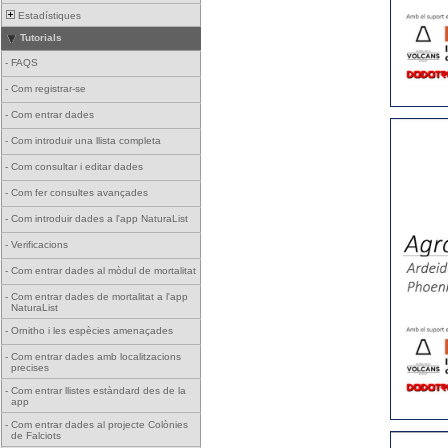
Estadístiques
Tutorials
-
FAQS
-
Com registrar-se
-
Com entrar dades
-
Com introduir una llista completa
-
Com consultar i editar dades
-
Com fer consultes avançades
-
Com introduir dades a l'app NaturaList
-
Verificacions
-
Com entrar dades al mòdul de mortalitat
-
Com entrar dades de mortalitat a l'app
NaturaList
-
Ornitho i les espècies amenaçades
-
Com entrar dades amb localitzacions
precises
-
Com entrar llistes estàndard des de la
app
-
Com entrar dades al projecte Colònies
de Falciots