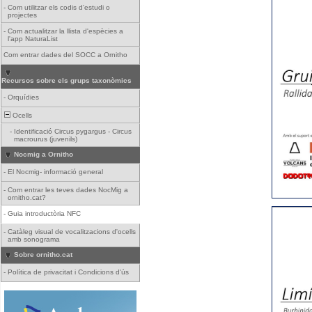
-
Com utilitzar els codis d'estudi o
projectes
-
Com actualitzar la llista d'espècies a
l'app NaturaList
Com entrar dades del SOCC a Ornitho
Recursos sobre els grups taxonòmics
-
Orquídies
Ocells
-
Identificació Circus pygargus - Circus
macrourus (juvenils)
Nocmig a Ornitho
-
El Nocmig- informació general
-
Com entrar les teves dades NocMig a
ornitho.cat?
-
Guia introductòria NFC
-
Catàleg visual de vocalitzacions d'ocells
amb sonograma
Sobre ornitho.cat
-
Política de privacitat i Condicions d'ús