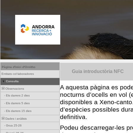
Pàgina d'inici d'Ornitho
Guia introductòria NFC
Entitats col·laboradores
Consulta
A aquesta pàgina es poden
Observacions
nocturns d’ocells en vol (
-
Els darrers 2 dies
disponibles a Xeno-canto
-
Els darrers 5 dies
d’espècies possibles dura
-
Els darrers 15 dies
definitiva.
Dades i anàlisis
-
Grua 25-26
Podeu descarregar-les p