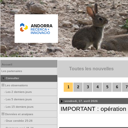
Accueil
Toutes les nouvelles
Les partenaires
Consulter
Les observations
1
2
3
4
5
6
7
-
Les 2 derniers jours
-
Les 5 derniers jours
vendredi, 17. avril 2026
-
Les 15 derniers jours
IMPORTANT : opération
Données et analyses
-
Grue cendrée 25-26