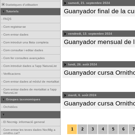
samedi, 21. septembre 2024
Statistiques d'utilisation
Guanyador final de la c
Tutoriels
-
FAQS
-
Com registrar-se
vendredi, 13. septembre 2024
-
Com entrar dades
Guanyador mensual de l
-
Com introduir una llista completa
-
Com consultar i editar dades
-
Com fer consultes avançades
lundi, 26. août 2024
-
Com introduir dades a l'app NaturaList
Guanyador cursa Ornitho
-
Verificacions
-
Com entrar dades al mòdul de mortalitat
-
Com entrar dades de mortalitat a l'app
NaturaList
mardi, 6. août 2024
Groupes taxonomiques
Guanyador cursa Ornith
-
Orchidées
-
El Nocmig- informació general
1
2
3
4
5
6
7
-
Com entrar les teves dades NocMig a
ornitho.cat?