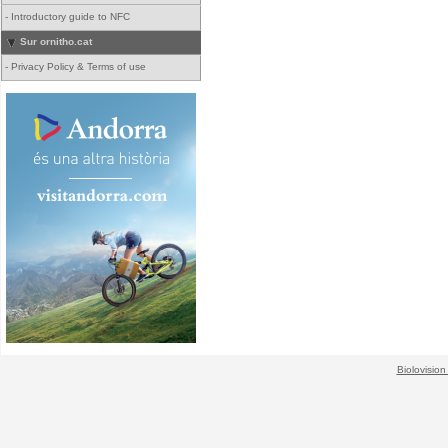
-
Introductory guide to NFC
Sur ornitho.cat
-
Privacy Policy & Terms of use
Biolovision