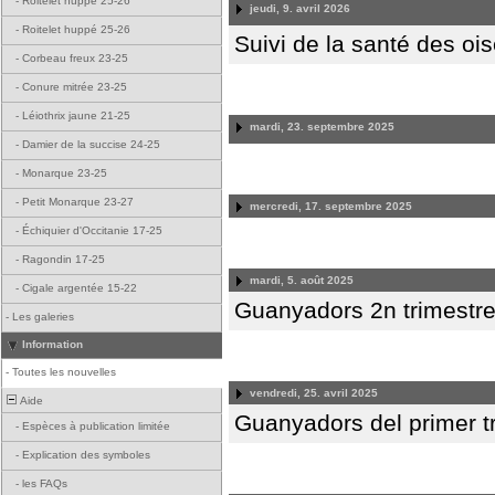
-
Roitelet huppé 25-26
jeudi, 9. avril 2026
-
Roitelet huppé 25-26
Suivi de la santé des oi
-
Corbeau freux 23-25
-
Conure mitrée 23-25
-
Léiothrix jaune 21-25
mardi, 23. septembre 2025
-
Damier de la succise 24-25
-
Monarque 23-25
-
Petit Monarque 23-27
mercredi, 17. septembre 2025
-
Échiquier d'Occitanie 17-25
-
Ragondin 17-25
mardi, 5. août 2025
-
Cigale argentée 15-22
Guanyadors 2n trimestre
-
Les galeries
Information
-
Toutes les nouvelles
vendredi, 25. avril 2025
Aide
Guanyadors del primer t
-
Espèces à publication limitée
-
Explication des symboles
-
les FAQs