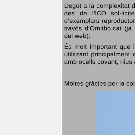
Degut a la complexitat d
des de l'ICO sol·lici
d’exemplars reproductor
través d’Ornitho.cat (ja
del web).
És molt important que 
utilitzant principalment
amb ocells covant, nius a
Moltes gràcies per la col