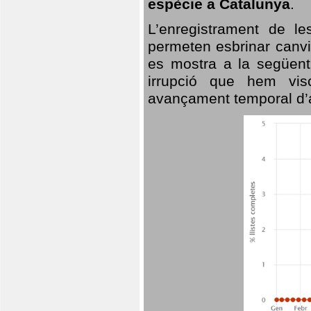
espècie a Catalunya
.
L’enregistrament de l
permeten esbrinar canvi
es mostra a la següent 
irrupció que hem vis
avançament temporal d’a