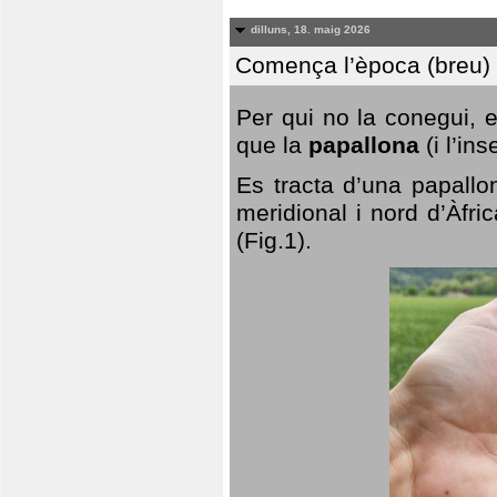
dilluns, 18. maig 2026
Comença l’època (breu) d
Per qui no la conegui, 
que la
papallona
(i l’in
Es tracta d’una papallo
meridional i nord d’Àfri
(Fig.1).