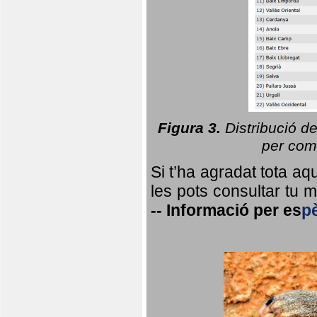
Figura 3.
Distribució d
per coma
Si t’ha agradat tota a
les pots consultar tu ma
--
Informació per
es
p