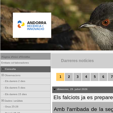
Pàgina d'inici d'Ornitho
Darreres notícies
Entitats col·laboradores
Consulta
Observacions
1
2
3
4
5
6
7
-
Els darrers 2 dies
-
Els darrers 5 dies
dimecres, 29. juliol 2026
-
Els darrers 15 dies
Els falciots ja es prepar
Dades i anàlisis
-
Grua 25-26
Amb l'arribada de la se