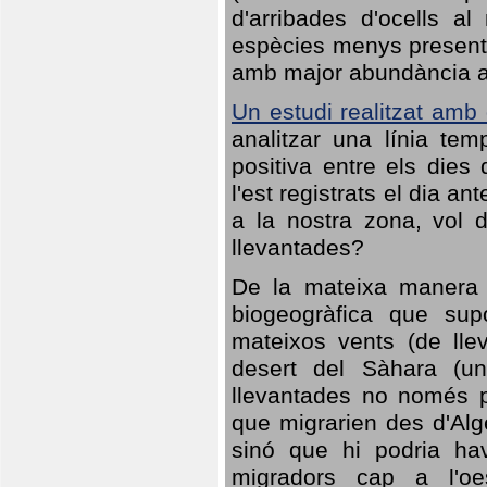
d'arribades d'ocells al
espècies menys presents
amb major abundància al 
Un estudi realitzat amb
analitzar una línia te
positiva entre els dies
l'est registrats el dia a
a la nostra zona, vol 
llevantades?
De la mateixa manera q
biogeogràfica que sup
mateixos vents (de lle
desert del Sàhara (un
llevantades no només po
que migrarien des d'Alg
sinó que hi podria ha
migradors cap a l'oe