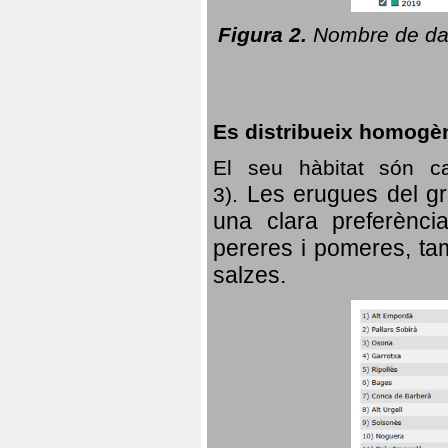
Figura 2.
Nombre de dad
Es distribueix homogè
El seu hàbitat són c
Les erugues del gr
3).
una clara preferència
pereres i pomeres, tam
salzes.