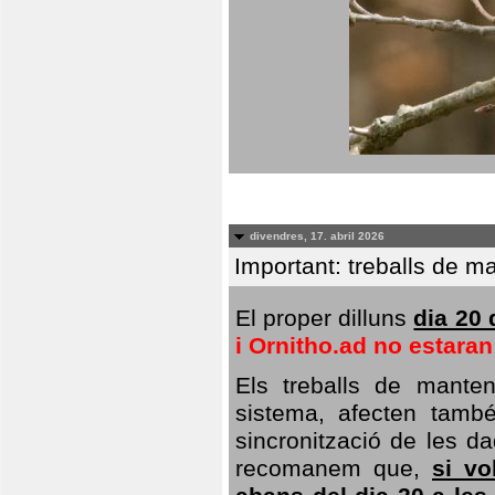
divendres, 17. abril 2026
Important: treballs de ma
El proper dilluns
dia 20 
i Ornitho.ad no estara
Els treballs de manten
sistema, afecten també 
sincronització de les da
recomanem que,
si vo