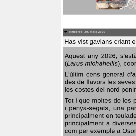
dimecres, 20. maig 2026
Has vist gavians criant 
Aquest any 2026, s'est
(
Larus michahellis
), coo
L'últim cens general d'a
des de llavors les seves
les costes del nord peni
Tot i que moltes de les p
i penya-segats, una par
principalment en teulad
principalment a diverses
com per exemple a Oso