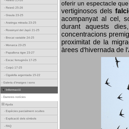
-
Reietó 25-26
oferir un espectacle qu
-
Reietó 25-26
vertiginosos dels
falc
-
Graula 23-25
acompanyat al cel, so
-
Aratinga mitrada 23-25
durant aquests dies
-
Rossinyol del Japó 21-25
concentracions premigr
-
Brocat variable 24-25
proximitat de la migra
-
Monarca 23-25
àrees d'hivernada de l
-
Papallona tigre 23-27
-
Escac ferruginós 17-25
-
Coipú 17-25
-
Cigalella argentada 15-22
-
Galeria d'imatges i sons
Informació
-
Darreres notícies
Ajuda
-
Espècies parcialment ocultes
-
Explicació dels símbols
-
FAQ