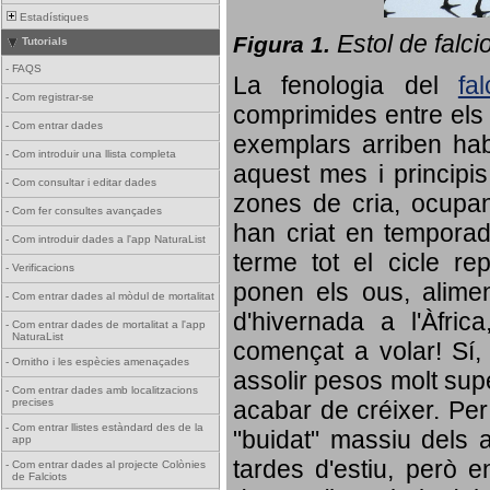
Estadístiques
Estol de falci
Figura 1.
Tutorials
-
FAQS
La fenologia del
fa
-
Com registrar-se
comprimides entre els o
-
Com entrar dades
exemplars arriben habi
-
Com introduir una llista completa
aquest mes i principis
-
Com consultar i editar dades
zones de cria, ocupan
-
Com fer consultes avançades
han criat en tempora
-
Com introduir dades a l'app NaturaList
terme tot el cicle rep
-
Verificacions
ponen els ous, alime
-
Com entrar dades al mòdul de mortalitat
d'hivernada a l'Àfric
-
Com entrar dades de mortalitat a l'app
NaturaList
començat a volar! Sí, 
-
Ornitho i les espècies amenaçades
assolir pesos molt supe
-
Com entrar dades amb localitzacions
precises
acabar de créixer. Per 
-
Com entrar llistes estàndard des de la
"buidat" massiu dels a
app
tardes d'estiu, però e
-
Com entrar dades al projecte Colònies
de Falciots