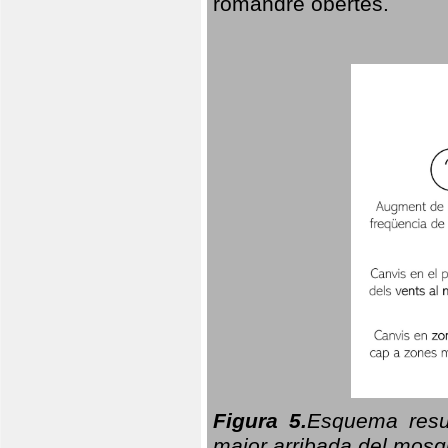
romandre obertes.
Figura 5.
Esquema resu
major arribada del mosqu