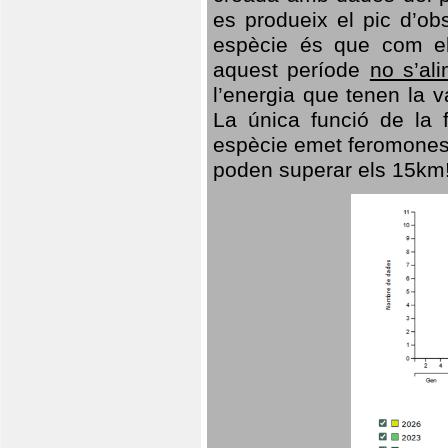
es produeix el pic d’ob
espècie és que com el
aquest període
no s’al
l’energia que tenen la 
La única funció de la f
espècie emet feromones
poden superar els 15km