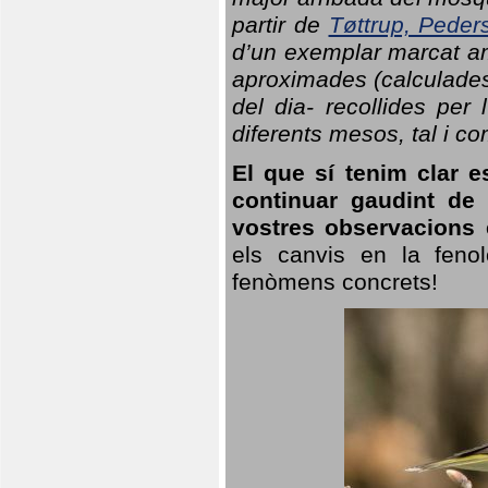
partir de
Tøttrup, Peder
d’un exemplar marcat am
aproximades (calculades
del dia- recollides per
diferents mesos, tal i c
El que sí tenim clar e
continuar gaudint de
vostres observacions 
els canvis en la fenol
fenòmens concrets!