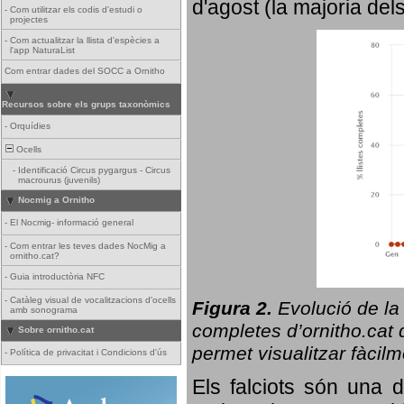
d'agost (la majoria del
-
Com utilitzar els codis d'estudi o
projectes
-
Com actualitzar la llista d'espècies a
l'app NaturaList
Com entrar dades del SOCC a Ornitho
Recursos sobre els grups taxonòmics
-
Orquídies
Ocells
-
Identificació Circus pygargus - Circus
macrourus (juvenils)
Nocmig a Ornitho
-
El Nocmig- informació general
-
Com entrar les teves dades NocMig a
ornitho.cat?
-
Guia introductòria NFC
-
Catàleg visual de vocalitzacions d'ocells
Figura 2.
Evolució de la
amb sonograma
completes d’ornitho.cat q
Sobre ornitho.cat
permet visualitzar fàcilm
-
Política de privacitat i Condicions d'ús
Els falciots són una 