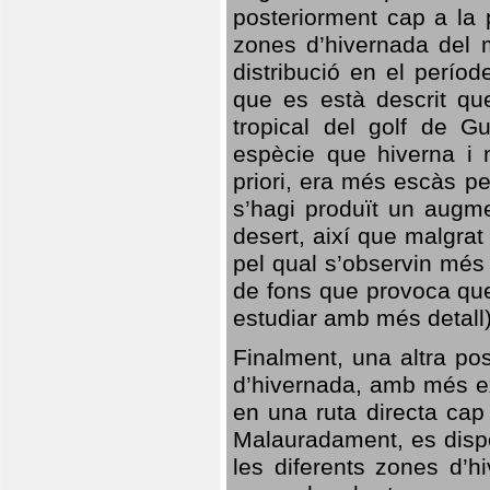
posteriorment cap a la p
zones d’hivernada del m
distribució en el perío
que es està descrit qu
tropical del golf de Gu
espècie que hiverna i m
priori, era més escàs p
s’hagi produït un augme
desert, així que malgra
pel qual s’observin més
de fons que provoca que
estudiar amb més detall)
Finalment, una altra po
d’hivernada, amb més e
en una ruta directa cap
Malauradament, es dispo
les diferents zones d’h