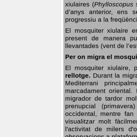
xiulaires (
Phylloscopus s
d’anys anterior, ens s
progressiu a la freqüènc
El mosquiter xiulaire 
present de manera pun
llevantades (vent de l’est
Per on migra el mosquit
El mosquiter xiulaire,
rellotge.
Durant la migra
Mediterrani principa
marcadament oriental. 
migrador de tardor molt
prenupcial (primavera
occidental, mentre fan 
visualitzar molt fàcilm
l'activitat de milers 
observacions a plataform