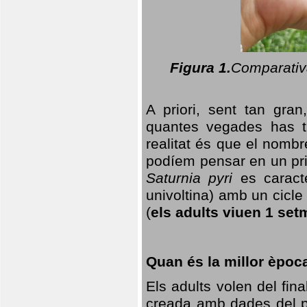
Figura 1.
Comparativa
A priori, sent tan gran
quantes vegades has t
realitat és que el nomb
podíem pensar en un princ
Saturnia pyri
es caracte
univoltina) amb un cicle 
(
els adults viuen 1 set
Quan és la millor èpoc
Els adults volen del fin
creada amb dades del po