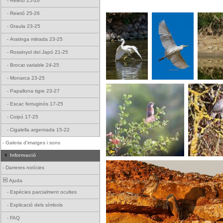
-
Reietó 25-26
-
Reietó 25-26
-
Graula 23-25
-
Aratinga mitrada 23-25
-
Rossinyol del Japó 21-25
-
Brocat variable 24-25
-
Monarca 23-25
-
Papallona tigre 23-27
-
Escac ferruginós 17-25
-
Coipú 17-25
-
Cigalella argentada 15-22
-
Galeria d'imatges i sons
Informació
-
Darreres notícies
Ajuda
-
Espècies parcialment ocultes
-
Explicació dels símbols
-
FAQ