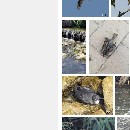
+ 1
+ 2