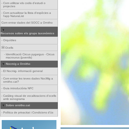
-
Com utilitzar els codis d'estudi o
projectes
-
Com actualitzar la llista d'espècies a
l'app NaturaList
Com entrar dades del SOCC a Ornitho
Recursos sobre els grups taxonòmics
-
Orquídies
Ocells
-
Identificació Circus pygargus - Circus
macrourus (juvenils)
Nocmig a Ornitho
-
El Nocmig- informació general
-
Com entrar les teves dades NocMig a
ornitho.cat?
-
Guia introductòria NFC
-
Catàleg visual de vocalitzacions d'ocells
amb sonograma
Sobre ornitho.cat
-
Política de privacitat i Condicions d'ús