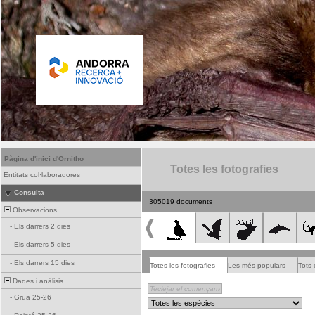
Pàgina d'inici d'Ornitho
Totes les fotografies
Entitats col·laboradores
Consulta
305019 documents
Observacions
-
Els darrers 2 dies
-
Els darrers 5 dies
-
Els darrers 15 dies
Totes les fotografies
Les més populars
Tots 
Dades i anàlisis
-
Grua 25-26