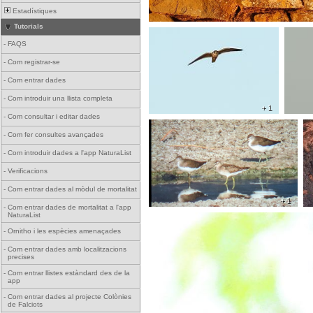
Estadístiques
Tutorials
-
FAQS
-
Com registrar-se
-
Com entrar dades
-
Com introduir una llista completa
+ 1
-
Com consultar i editar dades
-
Com fer consultes avançades
-
Com introduir dades a l'app NaturaList
-
Verificacions
-
Com entrar dades al mòdul de mortalitat
+ 1
-
Com entrar dades de mortalitat a l'app
NaturaList
-
Ornitho i les espècies amenaçades
-
Com entrar dades amb localitzacions
precises
-
Com entrar llistes estàndard des de la
app
-
Com entrar dades al projecte Colònies
de Falciots