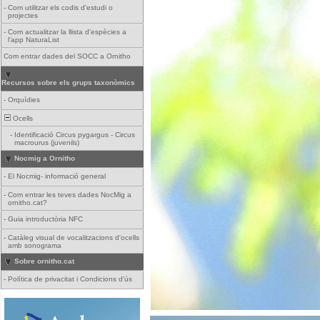
-
Com utilitzar els codis d'estudi o
projectes
-
Com actualitzar la llista d'espècies a
l'app NaturaList
Com entrar dades del SOCC a Ornitho
Recursos sobre els grups taxonòmics
-
Orquídies
Ocells
-
Identificació Circus pygargus - Circus
macrourus (juvenils)
Nocmig a Ornitho
-
El Nocmig- informació general
-
Com entrar les teves dades NocMig a
ornitho.cat?
-
Guia introductòria NFC
-
Catàleg visual de vocalitzacions d'ocells
amb sonograma
Sobre ornitho.cat
-
Política de privacitat i Condicions d'ús