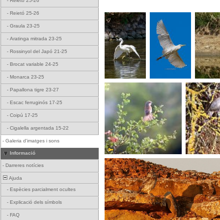
-
Reietó 25-26
-
Reietó 25-26
-
Graula 23-25
-
Aratinga mitrada 23-25
-
Rossinyol del Japó 21-25
-
Brocat variable 24-25
-
Monarca 23-25
-
Papallona tigre 23-27
-
Escac ferruginós 17-25
-
Coipú 17-25
-
Cigalella argentada 15-22
-
Galeria d'imatges i sons
Informació
-
Darreres notícies
Ajuda
-
Espècies parcialment ocultes
-
Explicació dels símbols
-
FAQ