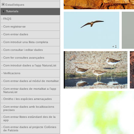
Estadístiques
Tutorials
-
FAQS
-
Com registrar-se
-
Com entrar dades
-
Com introduir una llista completa
+ 1
-
Com consultar i editar dades
-
Com fer consultes avançades
-
Com introduir dades a l'app NaturaList
-
Verificacions
-
Com entrar dades al mòdul de mortalitat
+ 1
-
Com entrar dades de mortalitat a l'app
NaturaList
-
Ornitho i les espècies amenaçades
-
Com entrar dades amb localitzacions
precises
-
Com entrar llistes estàndard des de la
app
-
Com entrar dades al projecte Colònies
de Falciots