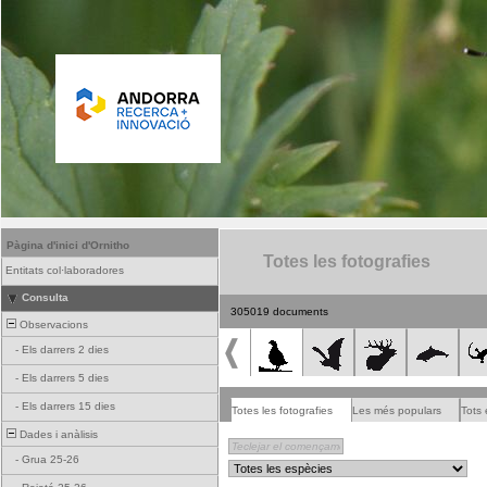
Pàgina d'inici d'Ornitho
Totes les fotografies
Entitats col·laboradores
Consulta
305019 documents
Observacions
-
Els darrers 2 dies
-
Els darrers 5 dies
-
Els darrers 15 dies
Totes les fotografies
Les més populars
Tots 
Dades i anàlisis
-
Grua 25-26