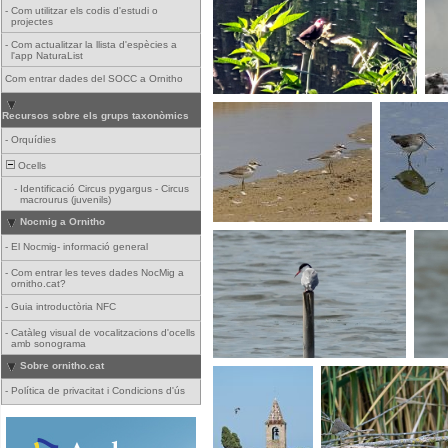
-
Com utilitzar els codis d'estudi o
projectes
-
Com actualitzar la llista d'espècies a
l'app NaturaList
Com entrar dades del SOCC a Ornitho
Recursos sobre els grups taxonòmics
-
Orquídies
Ocells
-
Identificació Circus pygargus - Circus
macrourus (juvenils)
Nocmig a Ornitho
-
El Nocmig- informació general
-
Com entrar les teves dades NocMig a
ornitho.cat?
-
Guia introductòria NFC
-
Catàleg visual de vocalitzacions d'ocells
amb sonograma
Sobre ornitho.cat
-
Política de privacitat i Condicions d'ús