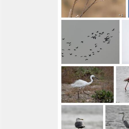
+ 1
+ 1