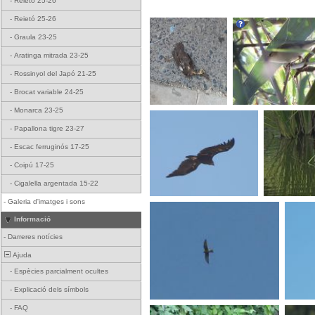
-
Reietó 25-26
-
Reietó 25-26
-
Graula 23-25
-
Aratinga mitrada 23-25
-
Rossinyol del Japó 21-25
-
Brocat variable 24-25
-
Monarca 23-25
-
Papallona tigre 23-27
-
Escac ferruginós 17-25
-
Coipú 17-25
-
Cigalella argentada 15-22
-
Galeria d'imatges i sons
Informació
-
Darreres notícies
Ajuda
-
Espècies parcialment ocultes
-
Explicació dels símbols
-
FAQ