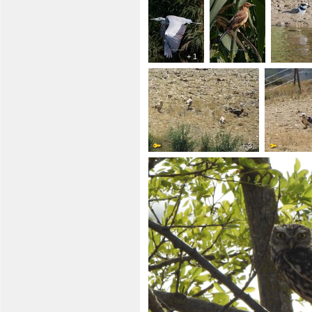
+ 1
+ 3