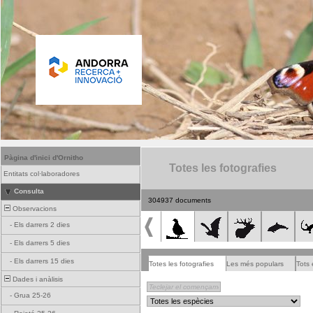
Pàgina d'inici d'Ornitho
Totes les fotografies
Entitats col·laboradores
Consulta
304937 documents
Observacions
-
Els darrers 2 dies
-
Els darrers 5 dies
-
Els darrers 15 dies
Totes les fotografies
Les més populars
Tots 
Dades i anàlisis
-
Grua 25-26