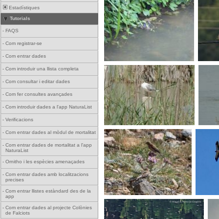
Estadístiques
Tutorials
-
FAQS
-
Com registrar-se
-
Com entrar dades
-
Com introduir una llista completa
-
Com consultar i editar dades
-
Com fer consultes avançades
-
Com introduir dades a l'app NaturaList
-
Verificacions
-
Com entrar dades al mòdul de mortalitat
-
Com entrar dades de mortalitat a l'app
NaturaList
-
Ornitho i les espècies amenaçades
-
Com entrar dades amb localitzacions
precises
-
Com entrar llistes estàndard des de la
app
-
Com entrar dades al projecte Colònies
de Falciots