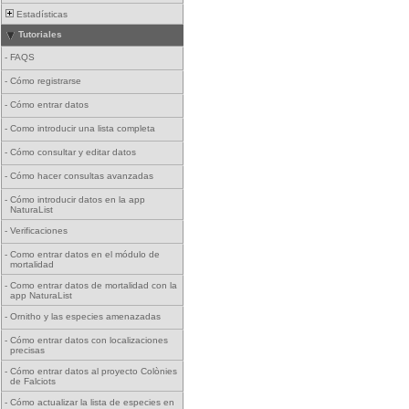
Estadísticas
Tutoriales
-
FAQS
-
Cómo registrarse
-
Cómo entrar datos
-
Como introducir una lista completa
-
Cómo consultar y editar datos
-
Cómo hacer consultas avanzadas
-
Cómo introducir datos en la app
NaturaList
-
Verificaciones
-
Como entrar datos en el módulo de
mortalidad
-
Como entrar datos de mortalidad con la
app NaturaList
-
Ornitho y las especies amenazadas
-
Cómo entrar datos con localizaciones
precisas
-
Cómo entrar datos al proyecto Colònies
de Falciots
-
Cómo actualizar la lista de especies en