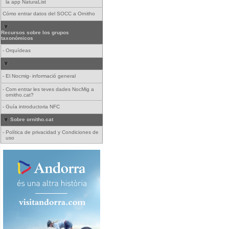
la app NaturaList
Cómo entrar datos del SOCC a Ornitho
Recursos sobre los grupos
taxonómicos
-
Orquídeas
-
El Nocmig- informació general
-
Com entrar les teves dades NocMig a
ornitho.cat?
-
Guía introductoria NFC
Sobre ornitho.cat
-
Política de privacidad y Condiciones de
uso