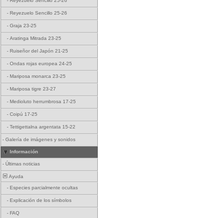
-
Reyezuelo Sencillo 25-26
-
Reyezuelo Sencillo 25-26
-
Graja 23-25
-
Aratinga Mitrada 23-25
-
Ruiseñor del Japón 21-25
-
Ondas rojas europea 24-25
-
Mariposa monarca 23-25
-
Mariposa tigre 23-27
-
Medioluto herrumbrosa 17-25
-
Coipú 17-25
-
Tettigettalna argentata 15-22
-
Galería de imágenes y sonidos
Información
-
Últimas noticias
Ayuda
-
Especies parcialmente ocultas
-
Explicación de los símbolos
-
FAQ