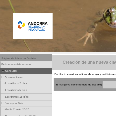
Página de inicio de Ornitho
Creación de una nueva cla
Entidades colaboradoras
Consultar
Escribe tu e-mail en la línea de abajo y recibirás 
Observaciones
-
Los últimos 2 días
E-mail (sirve como nombre de usuario)
-
Los últimos 5 días
-
Los últimos 15 días
Datos y análisis
-
Grulla Común 25-26