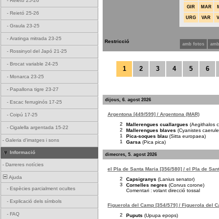
-
Reietó 25-26
GIR
MAR
-
Reietó 25-26
URG
VAR
-
Graula 23-25
-
Aratinga mitrada 23-25
Restricció
amb fotos
amb
-
Rossinyol del Japó 21-25
-
Brocat variable 24-25
1
2
3
4
5
6
-
Monarca 23-25
-
Papallona tigre 23-27
dijous, 6. agost 2026
-
Escac ferruginós 17-25
Argentona [449/599] / Argentona (MAR)
-
Coipú 17-25
2
Mallerengues cuallargues
(Aegithalos 
-
Cigalella argentada 15-22
2
Mallerengues blaves
(Cyanistes caerule
1
Pica-soques blau
(Sitta europaea)
-
Galeria d'imatges i sons
1
Garsa
(Pica pica)
Informació
dimecres, 5. agost 2026
-
Darreres notícies
el Pla de Santa Maria [356/580] / el Pla de San
Ajuda
2
Capsigranys
(Lanius senator)
3
Cornelles negres
(Corvus corone)
-
Espècies parcialment ocultes
Comentari :
volant direcció tossal
-
Explicació dels símbols
Figuerola del Camp [354/579] / Figuerola del 
-
FAQ
2
Puputs
(Upupa epops)