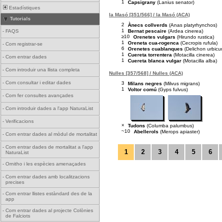
1
Capsigrany
(Lanius senator)
Estadístiques
la Masó [351/566] / la Masó (ACA)
Tutorials
2
Ànecs collverds
(Anas platyrhynchos)
1
Bernat pescaire
(Ardea cinerea)
-
FAQS
≥10
Orenetes vulgars
(Hirundo rustica)
1
Oreneta cua-rogenca
(Cecropis rufula)
-
Com registrar-se
6
Orenetes cuablanques
(Delichon urbicu
1
Cuereta torrentera
(Motacilla cinerea)
-
Com entrar dades
1
Cuereta blanca vulgar
(Motacilla alba)
-
Com introduir una llista completa
Nulles [357/568] / Nulles (ACA)
-
Com consultar i editar dades
3
Milans negres
(Milvus migrans)
1
Voltor comú
(Gyps fulvus)
-
Com fer consultes avançades
-
Com introduir dades a l'app NaturaList
-
Verificacions
×
Tudons
(Columba palumbus)
~10
Abellerols
(Merops apiaster)
-
Com entrar dades al mòdul de mortalitat
-
Com entrar dades de mortalitat a l'app
1
2
3
4
5
6
NaturaList
-
Ornitho i les espècies amenaçades
-
Com entrar dades amb localitzacions
precises
-
Com entrar llistes estàndard des de la
app
-
Com entrar dades al projecte Colònies
de Falciots