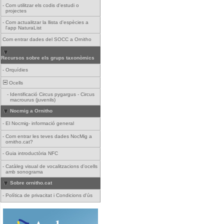
-
Com utilitzar els codis d'estudi o
projectes
-
Com actualitzar la llista d'espècies a
l'app NaturaList
Com entrar dades del SOCC a Ornitho
Recursos sobre els grups taxonòmics
-
Orquídies
Ocells
-
Identificació Circus pygargus - Circus
macrourus (juvenils)
Nocmig a Ornitho
-
El Nocmig- informació general
-
Com entrar les teves dades NocMig a
ornitho.cat?
-
Guia introductòria NFC
-
Catàleg visual de vocalitzacions d'ocells
amb sonograma
Sobre ornitho.cat
-
Política de privacitat i Condicions d'ús