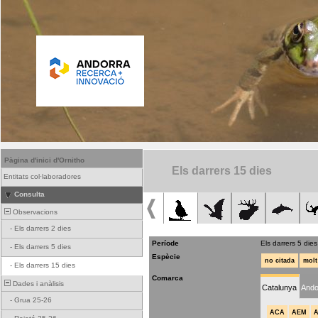
Pàgina d'inici d'Ornitho
Els darrers 15 dies
Entitats col·laboradores
Consulta
Observacions
-
Els darrers 2 dies
Període
Els darrers 5 dies
-
Els darrers 5 dies
Espècie
no citada
molt
-
Els darrers 15 dies
Comarca
Dades i anàlisis
Catalunya
Ando
-
Grua 25-26
ACA
AEM