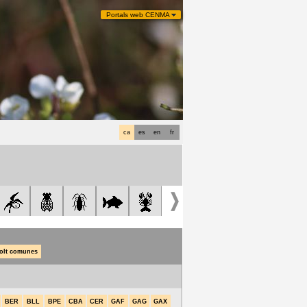
Portals web CENMA
ca
es
en
fr
olt comunes
BER
BLL
BPE
CBA
CER
GAF
GAG
GAX