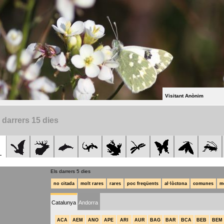
Visitant Anònim
 darrers 15 dies
Els darrers 5 dies
no citada
molt rares
rares
poc freqüents
al·lòctona
comunes
m
Catalunya
Andorra
ACA
AEM
ANO
APE
ARI
AUR
BAG
BAR
BCA
BEB
BEM