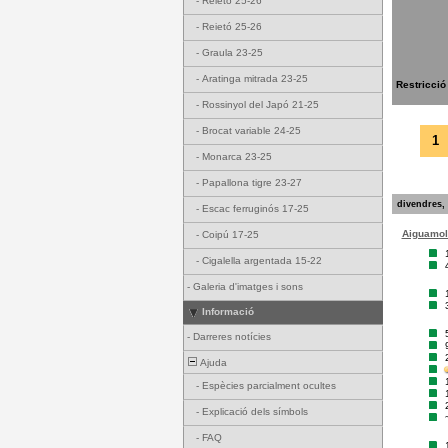
-
Reietó 25-26
-
Reietó 25-26
-
Graula 23-25
-
Aratinga mitrada 23-25
Restricció
-
Rossinyol del Japó 21-25
-
Brocat variable 24-25
1
-
Monarca 23-25
-
Papallona tigre 23-27
divendres, 
-
Escac ferruginós 17-25
Aiguamoll
-
Coipú 17-25
-
Cigalella argentada 15-22
-
Galeria d'imatges i sons
Informació
-
Darreres notícies
Ajuda
-
Espècies parcialment ocultes
-
Explicació dels símbols
-
FAQ