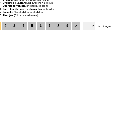
2
Orenetes cuablanques
(Delichon urbicum)
1
Cuereta torrentera
(Motacilla cinerea)
2
Cueretes blanques vulgars
(Motacilla alba)
1
Cargolet
(Troglodytes troglodytes)
2
Pit-rojos
(Erithacus rubecula)
2
3
4
5
6
7
8
9
>
ítem/pàgina :