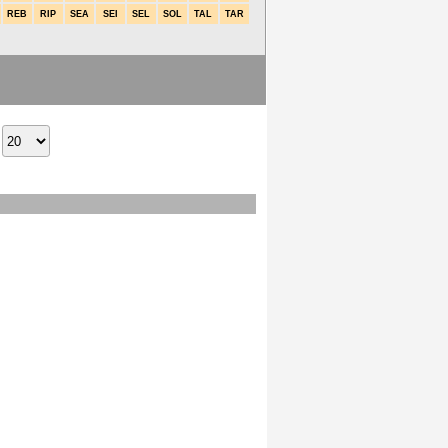
REB
RIP
SEA
SEI
SEL
SOL
TAL
TAR