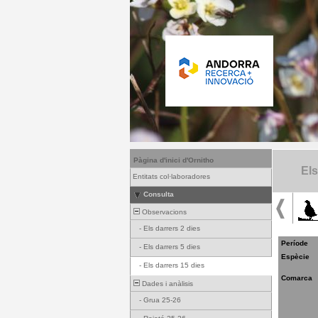
Pàgina d'inici d'Ornitho
Els
Entitats col·laboradores
Consulta
Observacions
-
Els darrers 2 dies
Període
-
Els darrers 5 dies
Espècie
-
Els darrers 15 dies
Comarca
Dades i anàlisis
-
Grua 25-26