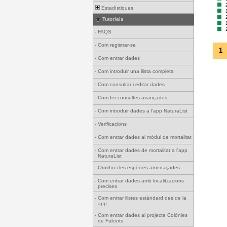
Estadístiques
Tutorials
-
FAQS
-
Com registrar-se
1
-
Com entrar dades
-
Com introduir una llista completa
-
Com consultar i editar dades
-
Com fer consultes avançades
-
Com introduir dades a l'app NaturaList
-
Verificacions
-
Com entrar dades al mòdul de mortalitat
-
Com entrar dades de mortalitat a l'app
NaturaList
-
Ornitho i les espècies amenaçades
-
Com entrar dades amb localitzacions
precises
-
Com entrar llistes estàndard des de la
app
-
Com entrar dades al projecte Colònies
de Falciots