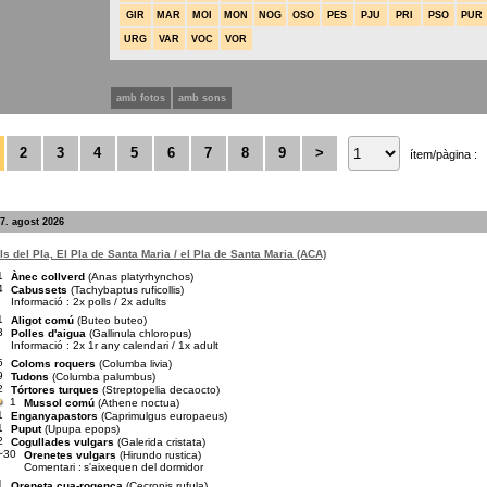
GIR
MAR
MOI
MON
NOG
OSO
PES
PJU
PRI
PSO
PUR
URG
VAR
VOC
VOR
amb fotos
amb sons
2
3
4
5
6
7
8
9
>
ítem/pàgina :
7. agost 2026
s del Pla, El Pla de Santa Maria / el Pla de Santa Maria (ACA)
1
Ànec collverd
(Anas platyrhynchos)
4
Cabussets
(Tachybaptus ruficollis)
Informació : 2x polls / 2x adults
1
Aligot comú
(Buteo buteo)
3
Polles d'aigua
(Gallinula chloropus)
Informació : 2x 1r any calendari / 1x adult
5
Coloms roquers
(Columba livia)
9
Tudons
(Columba palumbus)
2
Tórtores turques
(Streptopelia decaocto)
1
Mussol comú
(Athene noctua)
1
Enganyapastors
(Caprimulgus europaeus)
1
Puput
(Upupa epops)
2
Cogullades vulgars
(Galerida cristata)
~30
Orenetes vulgars
(Hirundo rustica)
Comentari :
s'aixequen del dormidor
1
Oreneta cua-rogenca
(Cecropis rufula)