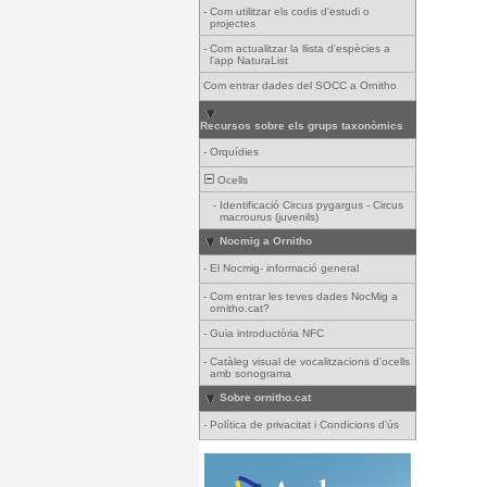
-
Com utilitzar els codis d'estudi o
projectes
-
Com actualitzar la llista d'espècies a
l'app NaturaList
Com entrar dades del SOCC a Ornitho
Recursos sobre els grups taxonòmics
-
Orquídies
Ocells
-
Identificació Circus pygargus - Circus
macrourus (juvenils)
Nocmig a Ornitho
-
El Nocmig- informació general
-
Com entrar les teves dades NocMig a
ornitho.cat?
-
Guia introductòria NFC
-
Catàleg visual de vocalitzacions d'ocells
amb sonograma
Sobre ornitho.cat
-
Política de privacitat i Condicions d'ús