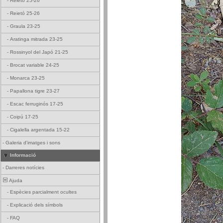
-
Reietó 25-26
-
Reietó 25-26
-
Graula 23-25
-
Aratinga mitrada 23-25
-
Rossinyol del Japó 21-25
-
Brocat variable 24-25
-
Monarca 23-25
-
Papallona tigre 23-27
-
Escac ferruginós 17-25
-
Coipú 17-25
-
Cigalella argentada 15-22
-
Galeria d'imatges i sons
Informació
-
Darreres notícies
Ajuda
-
Espècies parcialment ocultes
-
Explicació dels símbols
-
FAQ