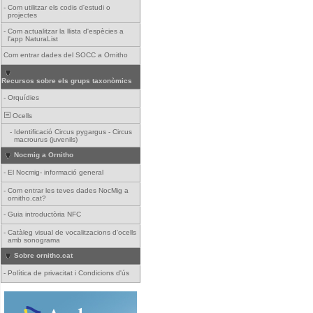
-
Com utilitzar els codis d'estudi o
projectes
-
Com actualitzar la llista d'espècies a
l'app NaturaList
Com entrar dades del SOCC a Ornitho
Recursos sobre els grups taxonòmics
-
Orquídies
Ocells
-
Identificació Circus pygargus - Circus
macrourus (juvenils)
Nocmig a Ornitho
-
El Nocmig- informació general
-
Com entrar les teves dades NocMig a
ornitho.cat?
-
Guia introductòria NFC
-
Catàleg visual de vocalitzacions d'ocells
amb sonograma
Sobre ornitho.cat
-
Política de privacitat i Condicions d'ús