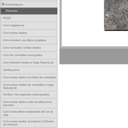
Estadístiques
Tutorials
-
FAQS
-
Com registrar-se
-
Com entrar dades
-
Com introduir una llista completa
-
Com consultar i editar dades
-
Com fer consultes avançades
-
Com introduir dades a l'app NaturaList
-
Verificacions
-
Com entrar dades al mòdul de mortalitat
-
Com entrar dades de mortalitat a l'app
NaturaList
-
Ornitho i les espècies amenaçades
-
Com entrar dades amb localitzacions
precises
-
Com entrar llistes estàndard des de la
app
-
Com entrar dades al projecte Colònies
de Falciots