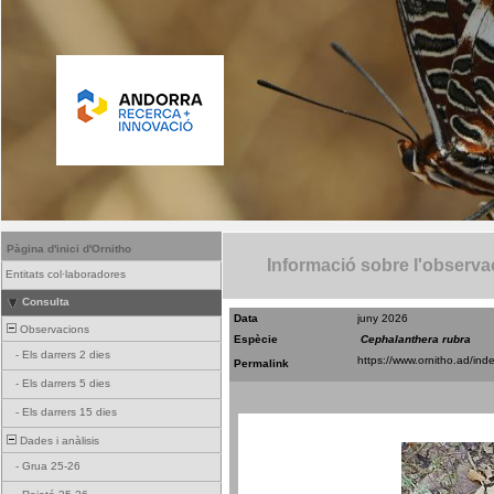
Pàgina d'inici d'Ornitho
Informació sobre l'observa
Entitats col·laboradores
Consulta
Data
juny 2026
Observacions
Espècie
Cephalanthera rubra
-
Els darrers 2 dies
Permalink
-
Els darrers 5 dies
-
Els darrers 15 dies
Dades i anàlisis
-
Grua 25-26