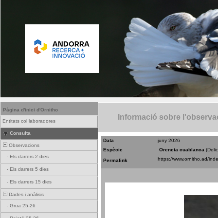
Pàgina d'inici d'Ornitho
Informació sobre l'observa
Entitats col·laboradores
Consulta
Data
juny 2026
Observacions
Espècie
Oreneta cuablanca
(Deli
-
Els darrers 2 dies
Permalink
-
Els darrers 5 dies
-
Els darrers 15 dies
Dades i anàlisis
-
Grua 25-26