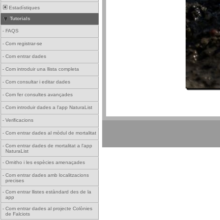
Estadístiques
Tutorials
-
FAQS
-
Com registrar-se
-
Com entrar dades
-
Com introduir una llista completa
-
Com consultar i editar dades
-
Com fer consultes avançades
-
Com introduir dades a l'app NaturaList
-
Verificacions
-
Com entrar dades al mòdul de mortalitat
-
Com entrar dades de mortalitat a l'app
NaturaList
-
Ornitho i les espècies amenaçades
-
Com entrar dades amb localitzacions
precises
-
Com entrar llistes estàndard des de la
app
-
Com entrar dades al projecte Colònies
de Falciots