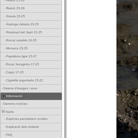
-
Reietó 25-26
-
Reietó 25-26
-
Graula 23-25
-
Aratinga mitrada 23-25
-
Rossinyol del Japó 21-25
-
Brocat variable 24-25
-
Monarca 23-25
-
Papallona tigre 23-27
-
Escac ferruginós 17-25
-
Coipú 17-25
-
Cigalella argentada 15-22
-
Galeria d'imatges i sons
Informació
-
Darreres notícies
Ajuda
-
Espècies parcialment ocultes
-
Explicació dels símbols
-
FAQ