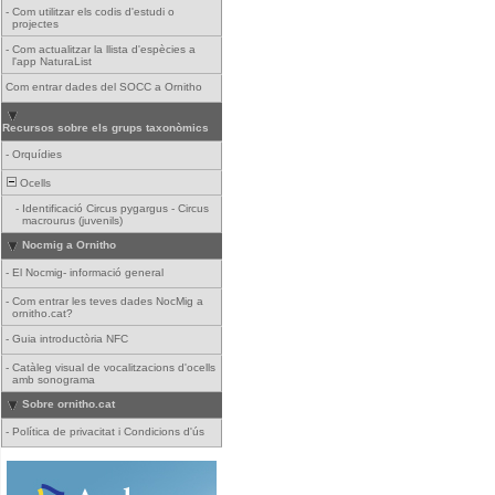
-
Com utilitzar els codis d'estudi o
projectes
-
Com actualitzar la llista d'espècies a
l'app NaturaList
Com entrar dades del SOCC a Ornitho
Recursos sobre els grups taxonòmics
-
Orquídies
Ocells
-
Identificació Circus pygargus - Circus
macrourus (juvenils)
Nocmig a Ornitho
-
El Nocmig- informació general
-
Com entrar les teves dades NocMig a
ornitho.cat?
-
Guia introductòria NFC
-
Catàleg visual de vocalitzacions d'ocells
amb sonograma
Sobre ornitho.cat
-
Política de privacitat i Condicions d'ús