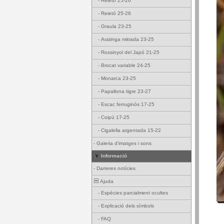
-
Reietó 25-26
-
Reietó 25-26
-
Graula 23-25
-
Aratinga mitrada 23-25
-
Rossinyol del Japó 21-25
-
Brocat variable 24-25
-
Monarca 23-25
-
Papallona tigre 23-27
-
Escac ferruginós 17-25
-
Coipú 17-25
-
Cigalella argentada 15-22
-
Galeria d'imatges i sons
Informació
-
Darreres notícies
Ajuda
-
Espècies parcialment ocultes
-
Explicació dels símbols
-
FAQ