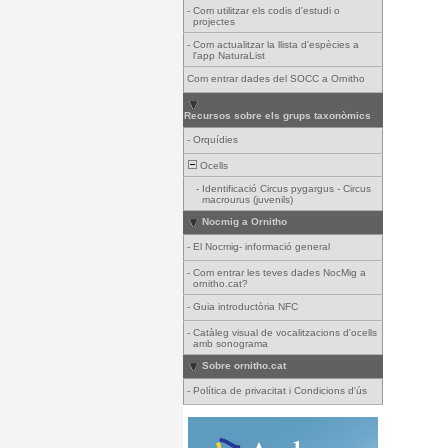
-
Com utilitzar els codis d'estudi o
projectes
-
Com actualitzar la llista d'espècies a
l'app NaturaList
Com entrar dades del SOCC a Ornitho
Recursos sobre els grups taxonòmics
-
Orquídies
Ocells
-
Identificació Circus pygargus - Circus
macrourus (juvenils)
Nocmig a Ornitho
-
El Nocmig- informació general
-
Com entrar les teves dades NocMig a
ornitho.cat?
-
Guia introductòria NFC
-
Catàleg visual de vocalitzacions d'ocells
amb sonograma
Sobre ornitho.cat
-
Política de privacitat i Condicions d'ús