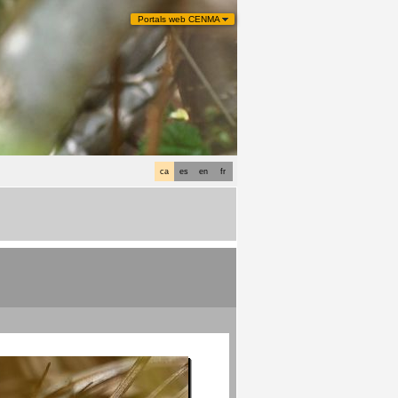
Portals web CENMA
ca
es
en
fr