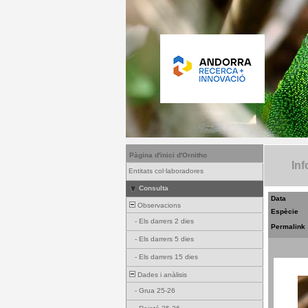
Pàgina d'inici d'Ornitho
Inf
Entitats col·laboradores
Consulta
Data
Observacions
Espècie
-
Els darrers 2 dies
Permalink
-
Els darrers 5 dies
-
Els darrers 15 dies
Dades i anàlisis
-
Grua 25-26