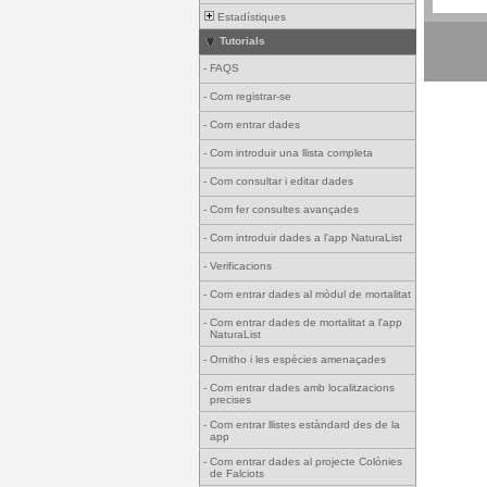
Estadístiques
Tutorials
-
FAQS
-
Com registrar-se
-
Com entrar dades
-
Com introduir una llista completa
-
Com consultar i editar dades
-
Com fer consultes avançades
-
Com introduir dades a l'app NaturaList
-
Verificacions
-
Com entrar dades al mòdul de mortalitat
-
Com entrar dades de mortalitat a l'app
NaturaList
-
Ornitho i les espècies amenaçades
-
Com entrar dades amb localitzacions
precises
-
Com entrar llistes estàndard des de la
app
-
Com entrar dades al projecte Colònies
de Falciots