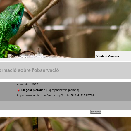
Visitant Anònim
ormació sobre l'observació
novembre 2025
Llagost ploraner
(Eyprepocnemis plorans)