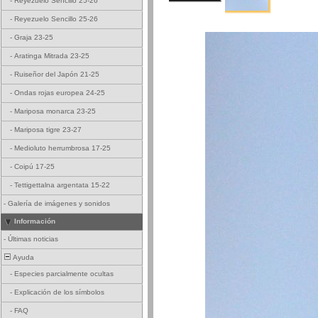
-
Reyezuelo Sencillo 25-26
-
Reyezuelo Sencillo 25-26
-
Graja 23-25
-
Aratinga Mitrada 23-25
-
Ruiseñor del Japón 21-25
-
Ondas rojas europea 24-25
-
Mariposa monarca 23-25
-
Mariposa tigre 23-27
-
Medioluto herrumbrosa 17-25
-
Coipú 17-25
-
Tettigettalna argentata 15-22
-
Galería de imágenes y sonidos
Información
-
Últimas noticias
Ayuda
-
Especies parcialmente ocultas
-
Explicación de los símbolos
-
FAQ