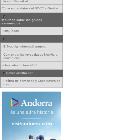
la app NaturaList
Cómo entrar datos del SOCC a Ornitho
Recursos sobre los grupos
taxonómicos
-
Orquídeas
-
El Nocmig- informació general
-
Com entrar les teves dades NocMig a
ornitho.cat?
-
Guía introductoria NFC
Sobre ornitho.cat
-
Política de privacidad y Condiciones de
uso