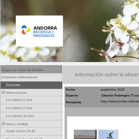
Página de inicio de Ornitho
Información sobre la obse
Entidades colaboradoras
Consultar
Fecha
septiembre 2025
Observaciones
Especie
Charrán Patinegro
(Thal
-
Los últimos 2 días
Permalink
-
Los últimos 5 días
-
Los últimos 15 días
Datos y análisis
-
Grulla Común 25-26