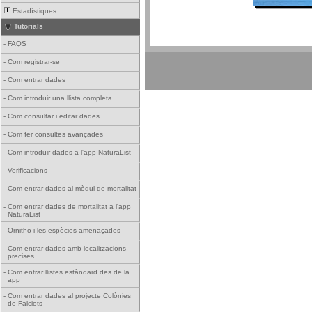
Estadístiques
Tutorials
-
FAQS
-
Com registrar-se
-
Com entrar dades
-
Com introduir una llista completa
-
Com consultar i editar dades
-
Com fer consultes avançades
-
Com introduir dades a l'app NaturaList
-
Verificacions
-
Com entrar dades al mòdul de mortalitat
-
Com entrar dades de mortalitat a l'app
NaturaList
-
Ornitho i les espècies amenaçades
-
Com entrar dades amb localitzacions
precises
-
Com entrar llistes estàndard des de la
app
-
Com entrar dades al projecte Colònies
de Falciots