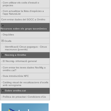
-
Com utilitzar els codis d'estudi o
projectes
-
Com actualitzar la llista d'espècies a
l'app NaturaList
Com entrar dades del SOCC a Ornitho
Recursos sobre els grups taxonòmics
-
Orquídies
Ocells
-
Identificació Circus pygargus - Circus
macrourus (juvenils)
Nocmig a Ornitho
-
El Nocmig- informació general
-
Com entrar les teves dades NocMig a
ornitho.cat?
-
Guia introductòria NFC
-
Catàleg visual de vocalitzacions d'ocells
amb sonograma
Sobre ornitho.cat
-
Política de privacitat i Condicions d'ús