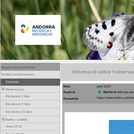
Pàgina d'inici d'Ornitho
Informació sobre l'observa
Entitats col·laboradores
Consulta
Data
juliol 2025
Observacions
Espècie
Abellerol
(Merops api
-
Els darrers 2 dies
Permalink
-
Els darrers 5 dies
-
Els darrers 15 dies
Dades i anàlisis
-
Grua 25-26