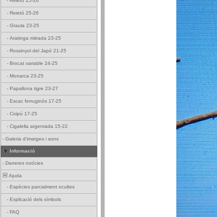
-
Reietó 25-26
-
Reietó 25-26
-
Graula 23-25
-
Aratinga mitrada 23-25
-
Rossinyol del Japó 21-25
-
Brocat variable 24-25
-
Monarca 23-25
-
Papallona tigre 23-27
-
Escac ferruginós 17-25
-
Coipú 17-25
-
Cigalella argentada 15-22
-
Galeria d'imatges i sons
Informació
-
Darreres notícies
Ajuda
-
Espècies parcialment ocultes
-
Explicació dels símbols
-
FAQ