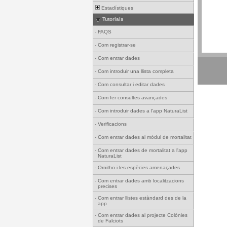
Estadístiques
Tutorials
-
FAQS
-
Com registrar-se
-
Com entrar dades
-
Com introduir una llista completa
-
Com consultar i editar dades
-
Com fer consultes avançades
-
Com introduir dades a l'app NaturaList
-
Verificacions
-
Com entrar dades al mòdul de mortalitat
-
Com entrar dades de mortalitat a l'app
NaturaList
-
Ornitho i les espècies amenaçades
-
Com entrar dades amb localitzacions
precises
-
Com entrar llistes estàndard des de la
app
-
Com entrar dades al projecte Colònies
de Falciots