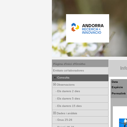
Pàgina d'inici d'Ornitho
Inf
Entitats col·laboradores
Consulta
Data
Observacions
Espècie
-
Els darrers 2 dies
Permalink
-
Els darrers 5 dies
-
Els darrers 15 dies
Dades i anàlisis
-
Grua 25-26