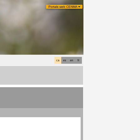
Portals web CENMA
ca
es
en
fr