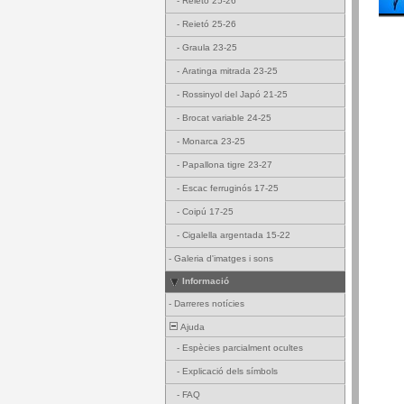
-
Reietó 25-26
-
Reietó 25-26
-
Graula 23-25
-
Aratinga mitrada 23-25
-
Rossinyol del Japó 21-25
-
Brocat variable 24-25
-
Monarca 23-25
-
Papallona tigre 23-27
-
Escac ferruginós 17-25
-
Coipú 17-25
-
Cigalella argentada 15-22
-
Galeria d'imatges i sons
Informació
-
Darreres notícies
Ajuda
-
Espècies parcialment ocultes
-
Explicació dels símbols
-
FAQ