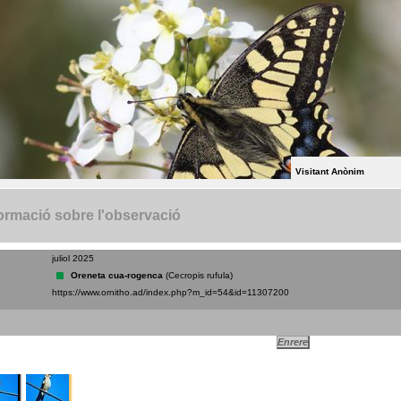
Visitant Anònim
ormació sobre l'observació
juliol 2025
Oreneta cua-rogenca
(Cecropis rufula)