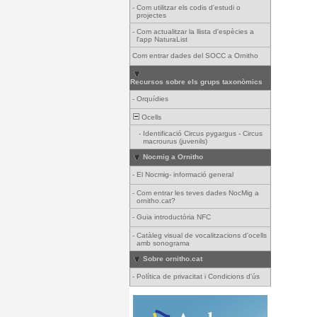
-
Com utilitzar els codis d'estudi o
projectes
-
Com actualitzar la llista d'espècies a
l'app NaturaList
Com entrar dades del SOCC a Ornitho
Recursos sobre els grups taxonòmics
-
Orquídies
Ocells
-
Identificació Circus pygargus - Circus
macrourus (juvenils)
Nocmig a Ornitho
-
El Nocmig- informació general
-
Com entrar les teves dades NocMig a
ornitho.cat?
-
Guia introductòria NFC
-
Catàleg visual de vocalitzacions d'ocells
amb sonograma
Sobre ornitho.cat
-
Política de privacitat i Condicions d'ús