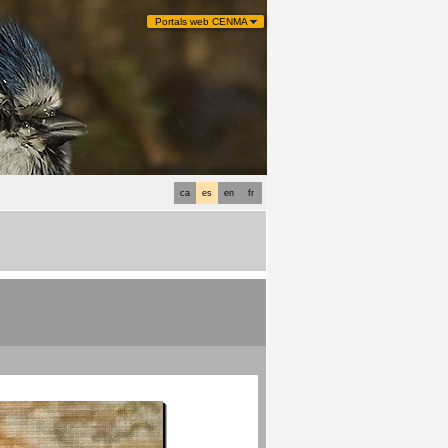
Portals web CENMA
ca
es
en
fr