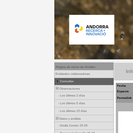
Página de inicio de Ornitho
Inf
Entidades colaboradoras
Consultar
Fecha
Observaciones
Especie
-
Los últimos 2 días
Permalink
-
Los últimos 5 días
-
Los últimos 15 días
Datos y análisis
-
Grulla Común 25-26