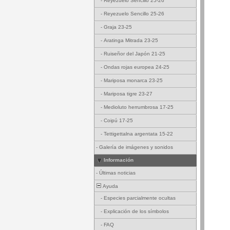
-
Reyezuelo Sencillo 25-26
-
Reyezuelo Sencillo 25-26
-
Graja 23-25
-
Aratinga Mitrada 23-25
-
Ruiseñor del Japón 21-25
-
Ondas rojas europea 24-25
-
Mariposa monarca 23-25
-
Mariposa tigre 23-27
-
Medioluto herrumbrosa 17-25
-
Coipú 17-25
-
Tettigettalna argentata 15-22
-
Galería de imágenes y sonidos
Información
-
Últimas noticias
Ayuda
-
Especies parcialmente ocultas
-
Explicación de los símbolos
-
FAQ