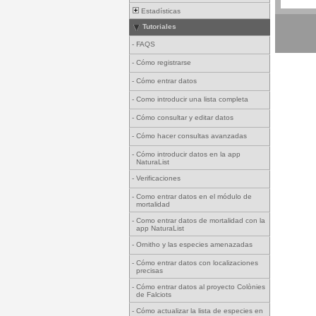
Estadísticas
Tutoriales
-
FAQS
-
Cómo registrarse
-
Cómo entrar datos
-
Como introducir una lista completa
-
Cómo consultar y editar datos
-
Cómo hacer consultas avanzadas
-
Cómo introducir datos en la app
NaturaList
-
Verificaciones
-
Como entrar datos en el módulo de
mortalidad
-
Como entrar datos de mortalidad con la
app NaturaList
-
Ornitho y las especies amenazadas
-
Cómo entrar datos con localizaciones
precisas
-
Cómo entrar datos al proyecto Colònies
de Falciots
-
Cómo actualizar la lista de especies en