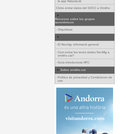
la app NaturaList
Cómo entrar datos del SOCC a Ornitho
Recursos sobre los grupos
taxonómicos
-
Orquídeas
-
El Nocmig- informació general
-
Com entrar les teves dades NocMig a
ornitho.cat?
-
Guía introductoria NFC
Sobre ornitho.cat
-
Política de privacidad y Condiciones de
uso