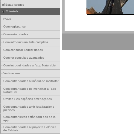
Estadístiques
Tutorials
-
FAQS
-
Com registrar-se
-
Com entrar dades
-
Com introduir una llista completa
-
Com consultar i editar dades
-
Com fer consultes avançades
-
Com introduir dades a l'app NaturaList
-
Verificacions
-
Com entrar dades al mòdul de mortalitat
-
Com entrar dades de mortalitat a l'app
NaturaList
-
Ornitho i les espècies amenaçades
-
Com entrar dades amb localitzacions
precises
-
Com entrar llistes estàndard des de la
app
-
Com entrar dades al projecte Colònies
de Falciots