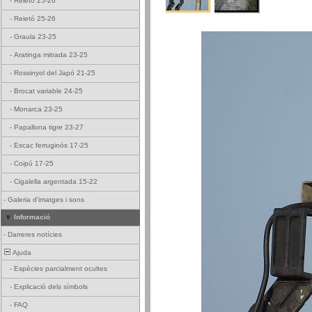
-
Reietó 25-26
-
Reietó 25-26
-
Graula 23-25
-
Aratinga mitrada 23-25
-
Rossinyol del Japó 21-25
-
Brocat variable 24-25
-
Monarca 23-25
-
Papallona tigre 23-27
-
Escac ferruginós 17-25
-
Coipú 17-25
-
Cigalella argentada 15-22
-
Galeria d'imatges i sons
Informació
-
Darreres notícies
Ajuda
-
Espècies parcialment ocultes
-
Explicació dels símbols
-
FAQ