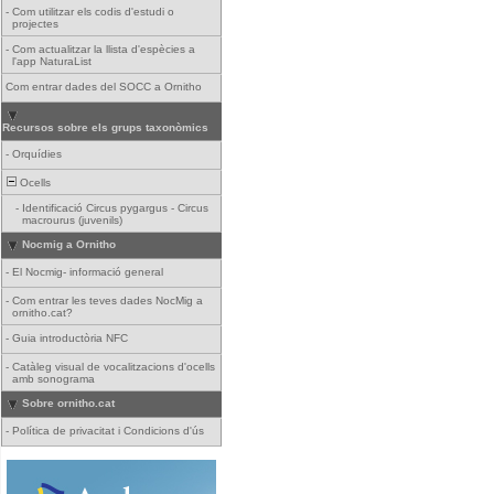
-
Com utilitzar els codis d'estudi o
projectes
-
Com actualitzar la llista d'espècies a
l'app NaturaList
Com entrar dades del SOCC a Ornitho
Recursos sobre els grups taxonòmics
-
Orquídies
Ocells
-
Identificació Circus pygargus - Circus
macrourus (juvenils)
Nocmig a Ornitho
-
El Nocmig- informació general
-
Com entrar les teves dades NocMig a
ornitho.cat?
-
Guia introductòria NFC
-
Catàleg visual de vocalitzacions d'ocells
amb sonograma
Sobre ornitho.cat
-
Política de privacitat i Condicions d'ús