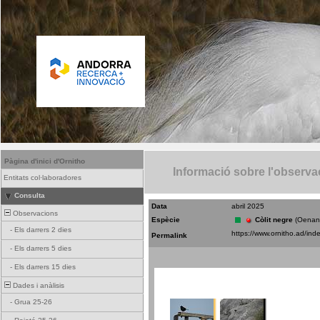
Pàgina d'inici d'Ornitho
Informació sobre l'observa
Entitats col·laboradores
Consulta
Data
abril 2025
Observacions
Espècie
Còlit negre
(Oenan
-
Els darrers 2 dies
Permalink
-
Els darrers 5 dies
-
Els darrers 15 dies
Dades i anàlisis
-
Grua 25-26