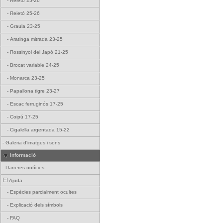
-
Reietó 25-26
-
Reietó 25-26
-
Graula 23-25
-
Aratinga mitrada 23-25
-
Rossinyol del Japó 21-25
-
Brocat variable 24-25
-
Monarca 23-25
-
Papallona tigre 23-27
-
Escac ferruginós 17-25
-
Coipú 17-25
-
Cigalella argentada 15-22
-
Galeria d'imatges i sons
Informació
-
Darreres notícies
Ajuda
-
Espècies parcialment ocultes
-
Explicació dels símbols
-
FAQ