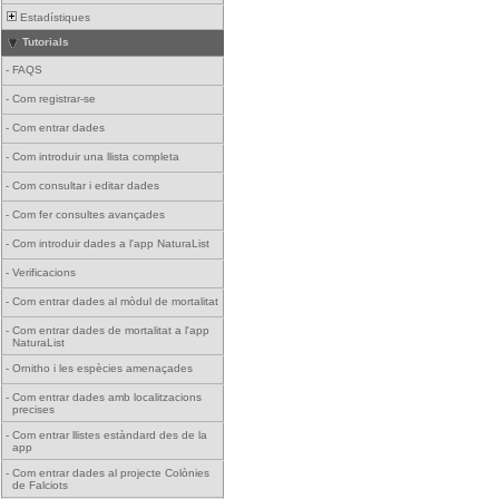
Estadístiques
Tutorials
-
FAQS
-
Com registrar-se
-
Com entrar dades
-
Com introduir una llista completa
-
Com consultar i editar dades
-
Com fer consultes avançades
-
Com introduir dades a l'app NaturaList
-
Verificacions
-
Com entrar dades al mòdul de mortalitat
-
Com entrar dades de mortalitat a l'app
NaturaList
-
Ornitho i les espècies amenaçades
-
Com entrar dades amb localitzacions
precises
-
Com entrar llistes estàndard des de la
app
-
Com entrar dades al projecte Colònies
de Falciots