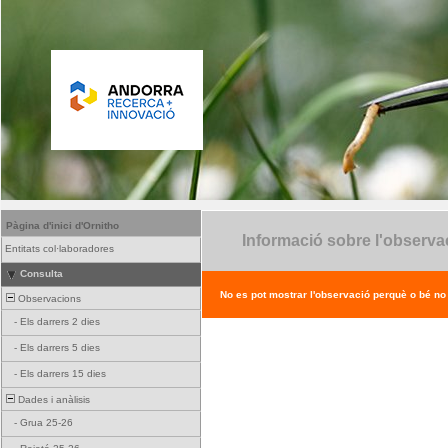
Pàgina d'inici d'Ornitho
Informació sobre l'observa
Entitats col·laboradores
Consulta
No es pot mostrar l'observació perquè o bé no ex
Observacions
-
Els darrers 2 dies
-
Els darrers 5 dies
-
Els darrers 15 dies
Dades i anàlisis
-
Grua 25-26