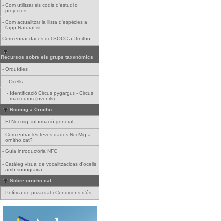
-
Com utilitzar els codis d'estudi o
projectes
-
Com actualitzar la llista d'espècies a
l'app NaturaList
Com entrar dades del SOCC a Ornitho
Recursos sobre els grups taxonòmics
-
Orquídies
Ocells
-
Identificació Circus pygargus - Circus
macrourus (juvenils)
Nocmig a Ornitho
-
El Nocmig- informació general
-
Com entrar les teves dades NocMig a
ornitho.cat?
-
Guia introductòria NFC
-
Catàleg visual de vocalitzacions d'ocells
amb sonograma
Sobre ornitho.cat
-
Política de privacitat i Condicions d'ús