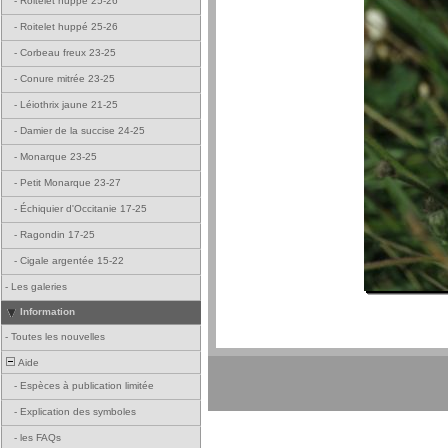
-
Roitelet huppé 25-26
-
Roitelet huppé 25-26
-
Corbeau freux 23-25
-
Conure mitrée 23-25
-
Léiothrix jaune 21-25
-
Damier de la succise 24-25
-
Monarque 23-25
-
Petit Monarque 23-27
-
Échiquier d'Occitanie 17-25
-
Ragondin 17-25
-
Cigale argentée 15-22
-
Les galeries
Information
-
Toutes les nouvelles
Aide
-
Espèces à publication limitée
-
Explication des symboles
-
les FAQs