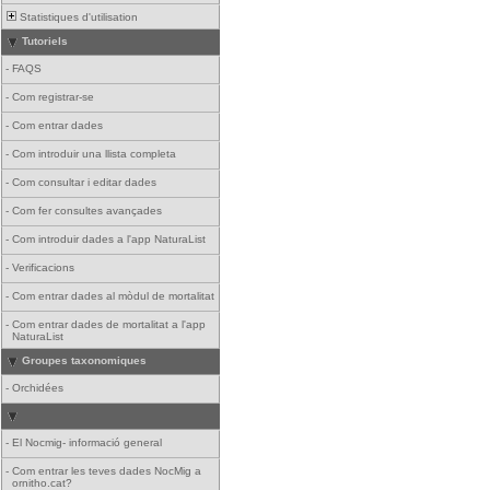
Statistiques d'utilisation
Tutoriels
-
FAQS
-
Com registrar-se
-
Com entrar dades
-
Com introduir una llista completa
-
Com consultar i editar dades
-
Com fer consultes avançades
-
Com introduir dades a l'app NaturaList
-
Verificacions
-
Com entrar dades al mòdul de mortalitat
-
Com entrar dades de mortalitat a l'app
NaturaList
Groupes taxonomiques
-
Orchidées
-
El Nocmig- informació general
-
Com entrar les teves dades NocMig a
ornitho.cat?