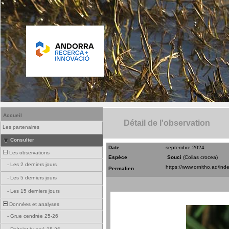
Accueil
Détail de l'observation
Les partenaires
Consulter
Date
septembre 2024
Les observations
Espèce
Souci
(Colias crocea)
-
Les 2 derniers jours
Permalien
-
Les 5 derniers jours
-
Les 15 derniers jours
Données et analyses
-
Grue cendrée 25-26