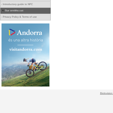
-
Introductory guide to NFC
Sur ornitho.cat
-
Privacy Policy & Terms of use
Biolovision