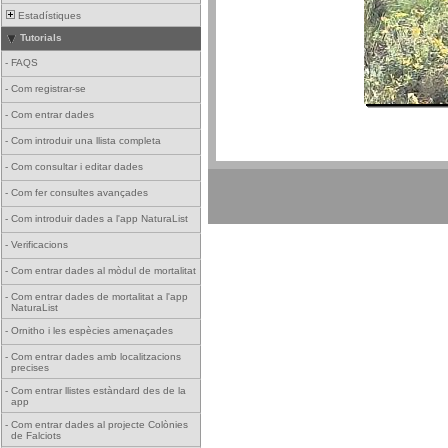
Estadístiques
Tutorials
-
FAQS
-
Com registrar-se
-
Com entrar dades
-
Com introduir una llista completa
-
Com consultar i editar dades
-
Com fer consultes avançades
-
Com introduir dades a l'app NaturaList
-
Verificacions
-
Com entrar dades al mòdul de mortalitat
-
Com entrar dades de mortalitat a l'app
NaturaList
-
Ornitho i les espècies amenaçades
-
Com entrar dades amb localitzacions
precises
-
Com entrar llistes estàndard des de la
app
-
Com entrar dades al projecte Colònies
de Falciots