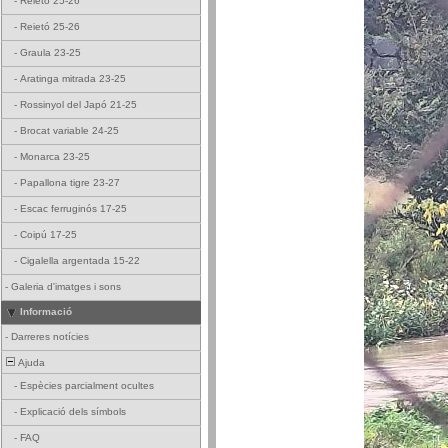
-
Reietó 25-26
-
Reietó 25-26
-
Graula 23-25
-
Aratinga mitrada 23-25
-
Rossinyol del Japó 21-25
-
Brocat variable 24-25
-
Monarca 23-25
-
Papallona tigre 23-27
-
Escac ferruginós 17-25
-
Coipú 17-25
-
Cigalella argentada 15-22
-
Galeria d'imatges i sons
Informació
-
Darreres notícies
Ajuda
-
Espècies parcialment ocultes
-
Explicació dels símbols
-
FAQ