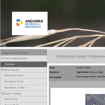
Pàgina d'inici d'Ornitho
Informació sobre l'observa
Entitats col·laboradores
Consulta
Data
octubre 2024
Observacions
Espècie
Agró blanc
(Ardea alba)
-
Els darrers 2 dies
Permalink
-
Els darrers 5 dies
-
Els darrers 15 dies
Dades i anàlisis
-
Grua 25-26