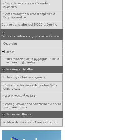
-
Com utilitzar els codis d'estudi o
projectes
-
Com actualitzar la llista d'espècies a
l'app NaturaList
Com entrar dades del SOCC a Ornitho
Recursos sobre els grups taxonòmics
-
Orquídies
Ocells
-
Identificació Circus pygargus - Circus
macrourus (juvenils)
Nocmig a Ornitho
-
El Nocmig- informació general
-
Com entrar les teves dades NocMig a
ornitho.cat?
-
Guia introductòria NFC
-
Catàleg visual de vocalitzacions d'ocells
amb sonograma
Sobre ornitho.cat
-
Política de privacitat i Condicions d'ús