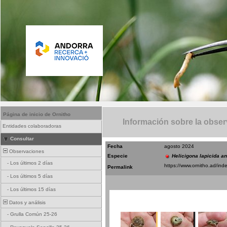
Página de inicio de Ornitho
Información sobre la obse
Entidades colaboradoras
Consultar
Fecha
agosto 2024
Observaciones
Especie
Helicigona lapicida a
-
Los últimos 2 días
Permalink
-
Los últimos 5 días
-
Los últimos 15 días
Datos y análisis
-
Grulla Común 25-26