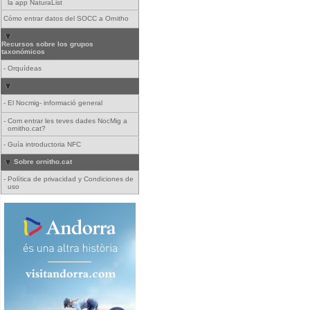
la app NaturaList
Cómo entrar datos del SOCC a Ornitho
Recursos sobre los grupos
taxonómicos
-
Orquídeas
-
El Nocmig- informació general
-
Com entrar les teves dades NocMig a
ornitho.cat?
-
Guía introductoria NFC
Sobre ornitho.cat
-
Política de privacidad y Condiciones de
uso