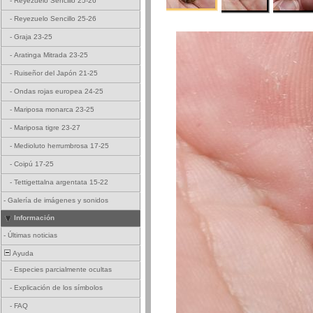
-
Reyezuelo Sencillo 25-26
-
Reyezuelo Sencillo 25-26
-
Graja 23-25
-
Aratinga Mitrada 23-25
-
Ruiseñor del Japón 21-25
-
Ondas rojas europea 24-25
-
Mariposa monarca 23-25
-
Mariposa tigre 23-27
-
Medioluto herrumbrosa 17-25
-
Coipú 17-25
-
Tettigettalna argentata 15-22
-
Galería de imágenes y sonidos
Información
-
Últimas noticias
Ayuda
-
Especies parcialmente ocultas
-
Explicación de los símbolos
-
FAQ