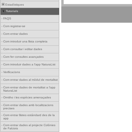
Estadístiques
Tutorials
-
FAQS
-
Com registrar-se
-
Com entrar dades
-
Com introduir una llista completa
-
Com consultar i editar dades
-
Com fer consultes avançades
-
Com introduir dades a l'app NaturaList
-
Verificacions
-
Com entrar dades al mòdul de mortalitat
-
Com entrar dades de mortalitat a l'app
NaturaList
-
Ornitho i les espècies amenaçades
-
Com entrar dades amb localitzacions
precises
-
Com entrar llistes estàndard des de la
app
-
Com entrar dades al projecte Colònies
de Falciots