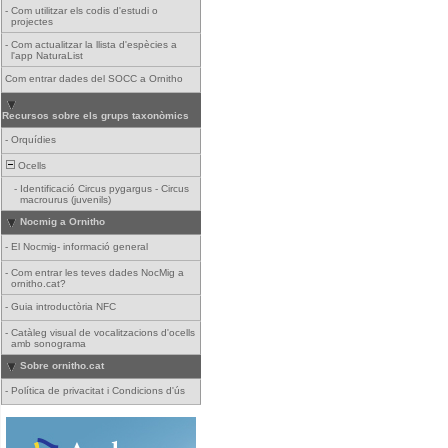
-
Com utilitzar els codis d'estudi o
projectes
-
Com actualitzar la llista d'espècies a
l'app NaturaList
Com entrar dades del SOCC a Ornitho
Recursos sobre els grups taxonòmics
-
Orquídies
Ocells
-
Identificació Circus pygargus - Circus
macrourus (juvenils)
Nocmig a Ornitho
-
El Nocmig- informació general
-
Com entrar les teves dades NocMig a
ornitho.cat?
-
Guia introductòria NFC
-
Catàleg visual de vocalitzacions d'ocells
amb sonograma
Sobre ornitho.cat
-
Política de privacitat i Condicions d'ús