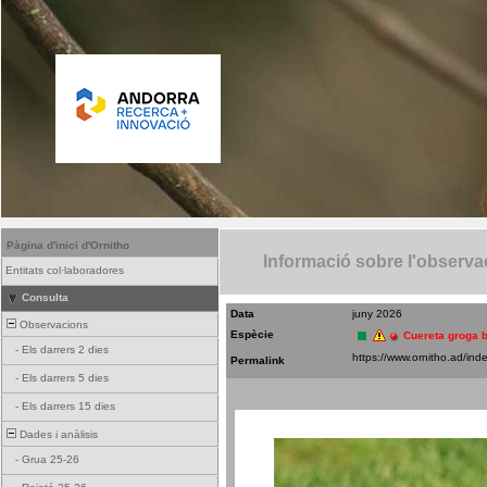
Pàgina d'inici d'Ornitho
Informació sobre l'observa
Entitats col·laboradores
Consulta
Data
juny 2026
Observacions
Espècie
Cuereta groga 
-
Els darrers 2 dies
Permalink
-
Els darrers 5 dies
-
Els darrers 15 dies
Dades i anàlisis
-
Grua 25-26