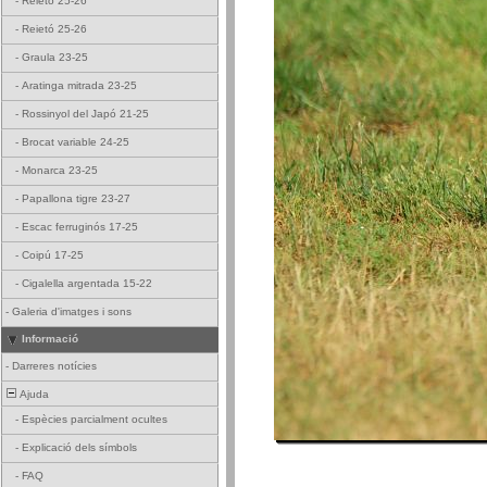
-
Reietó 25-26
-
Reietó 25-26
-
Graula 23-25
-
Aratinga mitrada 23-25
-
Rossinyol del Japó 21-25
-
Brocat variable 24-25
-
Monarca 23-25
-
Papallona tigre 23-27
-
Escac ferruginós 17-25
-
Coipú 17-25
-
Cigalella argentada 15-22
-
Galeria d'imatges i sons
Informació
-
Darreres notícies
Ajuda
-
Espècies parcialment ocultes
-
Explicació dels símbols
-
FAQ