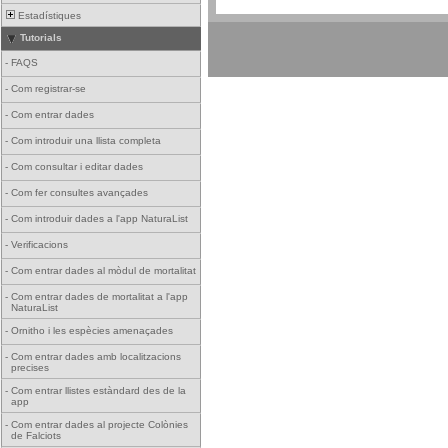
Estadístiques
Tutorials
-
FAQS
-
Com registrar-se
-
Com entrar dades
-
Com introduir una llista completa
-
Com consultar i editar dades
-
Com fer consultes avançades
-
Com introduir dades a l'app NaturaList
-
Verificacions
-
Com entrar dades al mòdul de mortalitat
-
Com entrar dades de mortalitat a l'app
NaturaList
-
Ornitho i les espècies amenaçades
-
Com entrar dades amb localitzacions
precises
-
Com entrar llistes estàndard des de la
app
-
Com entrar dades al projecte Colònies
de Falciots