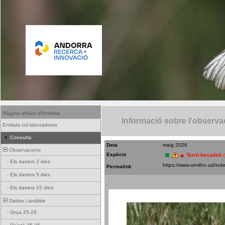
Pàgina d'inici d'Ornitho
Informació sobre l'observa
Entitats col·laboradores
Consulta
Data
maig 2026
Observacions
Espècie
Territ becadell
-
Els darrers 2 dies
Permalink
-
Els darrers 5 dies
-
Els darrers 15 dies
Dades i anàlisis
-
Grua 25-26