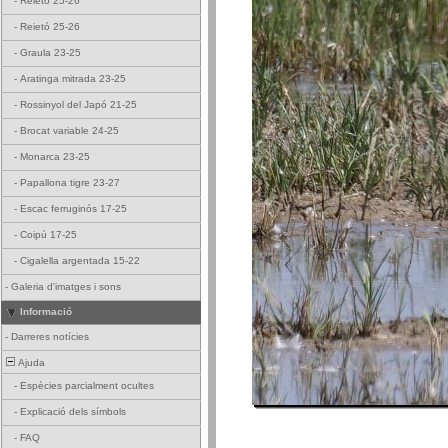
-
Reietó 25-26
-
Reietó 25-26
-
Graula 23-25
-
Aratinga mitrada 23-25
-
Rossinyol del Japó 21-25
-
Brocat variable 24-25
-
Monarca 23-25
-
Papallona tigre 23-27
-
Escac ferruginós 17-25
-
Coipú 17-25
-
Cigalella argentada 15-22
-
Galeria d'imatges i sons
Informació
-
Darreres notícies
Ajuda
-
Espècies parcialment ocultes
-
Explicació dels símbols
-
FAQ