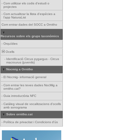
-
Com utilitzar els codis d'estudi o
projectes
-
Com actualitzar la llista d'espècies a
l'app NaturaList
Com entrar dades del SOCC a Ornitho
Recursos sobre els grups taxonòmics
-
Orquídies
Ocells
-
Identificació Circus pygargus - Circus
macrourus (juvenils)
Nocmig a Ornitho
-
El Nocmig- informació general
-
Com entrar les teves dades NocMig a
ornitho.cat?
-
Guia introductòria NFC
-
Catàleg visual de vocalitzacions d'ocells
amb sonograma
Sobre ornitho.cat
-
Política de privacitat i Condicions d'ús