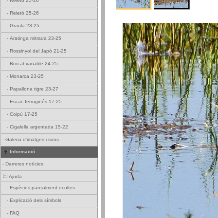
-
Reietó 25-26
-
Reietó 25-26
-
Graula 23-25
-
Aratinga mitrada 23-25
-
Rossinyol del Japó 21-25
-
Brocat variable 24-25
-
Monarca 23-25
-
Papallona tigre 23-27
-
Escac ferruginós 17-25
-
Coipú 17-25
-
Cigalella argentada 15-22
-
Galeria d'imatges i sons
Informació
-
Darreres notícies
Ajuda
-
Espècies parcialment ocultes
-
Explicació dels símbols
-
FAQ