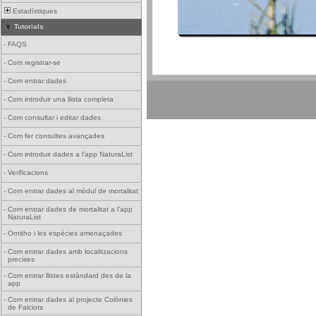
Estadístiques
Tutorials
-
FAQS
-
Com registrar-se
-
Com entrar dades
-
Com introduir una llista completa
-
Com consultar i editar dades
-
Com fer consultes avançades
-
Com introduir dades a l'app NaturaList
-
Verificacions
-
Com entrar dades al mòdul de mortalitat
-
Com entrar dades de mortalitat a l'app
NaturaList
-
Ornitho i les espècies amenaçades
-
Com entrar dades amb localitzacions
precises
-
Com entrar llistes estàndard des de la
app
-
Com entrar dades al projecte Colònies
de Falciots