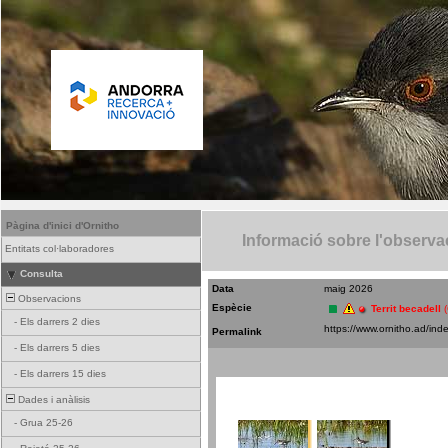
Pàgina d'inici d'Ornitho
Informació sobre l'observa
Entitats col·laboradores
Consulta
Data
maig 2026
Observacions
Espècie
Territ becadell
-
Els darrers 2 dies
Permalink
-
Els darrers 5 dies
-
Els darrers 15 dies
Dades i anàlisis
-
Grua 25-26