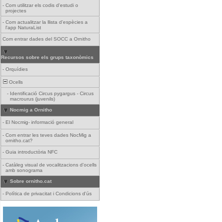
-
Com utilitzar els codis d'estudi o
projectes
-
Com actualitzar la llista d'espècies a
l'app NaturaList
Com entrar dades del SOCC a Ornitho
Recursos sobre els grups taxonòmics
-
Orquídies
Ocells
-
Identificació Circus pygargus - Circus
macrourus (juvenils)
Nocmig a Ornitho
-
El Nocmig- informació general
-
Com entrar les teves dades NocMig a
ornitho.cat?
-
Guia introductòria NFC
-
Catàleg visual de vocalitzacions d'ocells
amb sonograma
Sobre ornitho.cat
-
Política de privacitat i Condicions d'ús