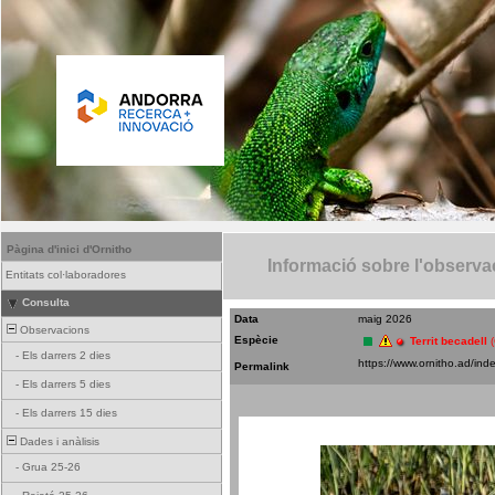
Pàgina d'inici d'Ornitho
Informació sobre l'observa
Entitats col·laboradores
Consulta
Data
maig 2026
Observacions
Espècie
Territ becadell
-
Els darrers 2 dies
Permalink
-
Els darrers 5 dies
-
Els darrers 15 dies
Dades i anàlisis
-
Grua 25-26