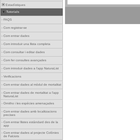
Estadístiques
Tutorials
-
FAQS
-
Com registrar-se
-
Com entrar dades
-
Com introduir una llista completa
-
Com consultar i editar dades
-
Com fer consultes avançades
-
Com introduir dades a l'app NaturaList
-
Verificacions
-
Com entrar dades al mòdul de mortalitat
-
Com entrar dades de mortalitat a l'app
NaturaList
-
Ornitho i les espècies amenaçades
-
Com entrar dades amb localitzacions
precises
-
Com entrar llistes estàndard des de la
app
-
Com entrar dades al projecte Colònies
de Falciots