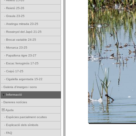
-
Reietó 25-26
-
Reietó 25-26
-
Graula 23-25
-
Aratinga mitrada 23-25
-
Rossinyol del Japó 21-25
-
Brocat variable 24-25
-
Monarca 23-25
-
Papallona tigre 23-27
-
Escac ferruginós 17-25
-
Coipú 17-25
-
Cigalella argentada 15-22
-
Galeria d'imatges i sons
Informació
-
Darreres notícies
Ajuda
-
Espècies parcialment ocultes
-
Explicació dels símbols
-
FAQ