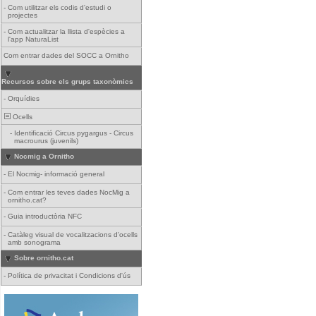
-
Com utilitzar els codis d'estudi o
projectes
-
Com actualitzar la llista d'espècies a
l'app NaturaList
Com entrar dades del SOCC a Ornitho
Recursos sobre els grups taxonòmics
-
Orquídies
Ocells
-
Identificació Circus pygargus - Circus
macrourus (juvenils)
Nocmig a Ornitho
-
El Nocmig- informació general
-
Com entrar les teves dades NocMig a
ornitho.cat?
-
Guia introductòria NFC
-
Catàleg visual de vocalitzacions d'ocells
amb sonograma
Sobre ornitho.cat
-
Política de privacitat i Condicions d'ús