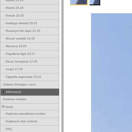
-
Reietó 25-26
-
Reietó 25-26
-
Graula 23-25
-
Aratinga mitrada 23-25
-
Rossinyol del Japó 21-25
-
Brocat variable 24-25
-
Monarca 23-25
-
Papallona tigre 23-27
-
Escac ferruginós 17-25
-
Coipú 17-25
-
Cigalella argentada 15-22
-
Galeria d'imatges i sons
Informació
-
Darreres notícies
Ajuda
-
Espècies parcialment ocultes
-
Explicació dels símbols
-
FAQ