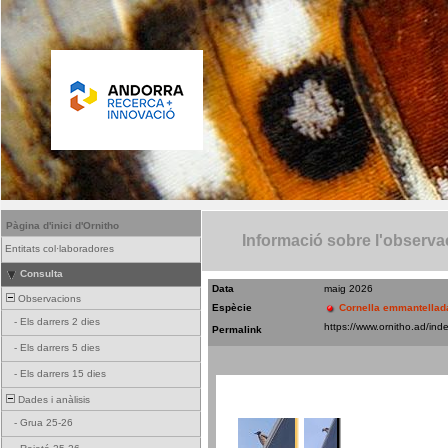
Pàgina d'inici d'Ornitho
Informació sobre l'observa
Entitats col·laboradores
Consulta
Data
maig 2026
Observacions
Espècie
Cornella emmantellad
-
Els darrers 2 dies
Permalink
-
Els darrers 5 dies
-
Els darrers 15 dies
Dades i anàlisis
-
Grua 25-26