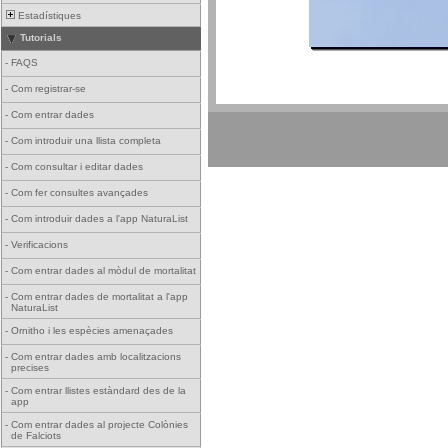
Estadístiques
Tutorials
-
FAQS
-
Com registrar-se
-
Com entrar dades
-
Com introduir una llista completa
-
Com consultar i editar dades
-
Com fer consultes avançades
-
Com introduir dades a l'app NaturaList
-
Verificacions
-
Com entrar dades al mòdul de mortalitat
-
Com entrar dades de mortalitat a l'app
NaturaList
-
Ornitho i les espècies amenaçades
-
Com entrar dades amb localitzacions
precises
-
Com entrar llistes estàndard des de la
app
-
Com entrar dades al projecte Colònies
de Falciots