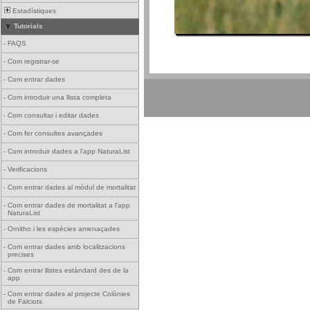
Estadístiques
Tutorials
-
FAQS
-
Com registrar-se
-
Com entrar dades
-
Com introduir una llista completa
-
Com consultar i editar dades
-
Com fer consultes avançades
-
Com introduir dades a l'app NaturaList
-
Verificacions
-
Com entrar dades al mòdul de mortalitat
-
Com entrar dades de mortalitat a l'app
NaturaList
-
Ornitho i les espècies amenaçades
-
Com entrar dades amb localitzacions
precises
-
Com entrar llistes estàndard des de la
app
-
Com entrar dades al projecte Colònies
de Falciots