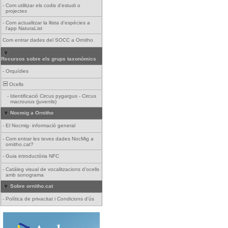
-
Com utilitzar els codis d'estudi o
projectes
-
Com actualitzar la llista d'espècies a
l'app NaturaList
Com entrar dades del SOCC a Ornitho
Recursos sobre els grups taxonòmics
-
Orquídies
Ocells
-
Identificació Circus pygargus - Circus
macrourus (juvenils)
Nocmig a Ornitho
-
El Nocmig- informació general
-
Com entrar les teves dades NocMig a
ornitho.cat?
-
Guia introductòria NFC
-
Catàleg visual de vocalitzacions d'ocells
amb sonograma
Sobre ornitho.cat
-
Política de privacitat i Condicions d'ús