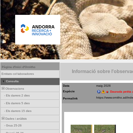
Pàgina d'inici d'Ornitho
Informació sobre l'observa
Entitats col·laboradores
Consulta
Data
maig 2026
Observacions
Espècie
Daurada petita
-
Els darrers 2 dies
Permalink
-
Els darrers 5 dies
-
Els darrers 15 dies
Dades i anàlisis
-
Grua 25-26