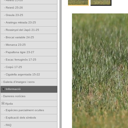
-
Reietó 25-26
-
Reietó 25-26
-
Graula 23-25
-
Aratinga mitrada 23-25
-
Rossinyol del Japó 21-25
-
Brocat variable 24-25
-
Monarca 23-25
-
Papallona tigre 23-27
-
Escac ferruginós 17-25
-
Coipú 17-25
-
Cigalella argentada 15-22
-
Galeria d'imatges i sons
Informació
-
Darreres notícies
Ajuda
-
Espècies parcialment ocultes
-
Explicació dels símbols
-
FAQ