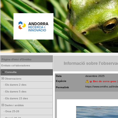
Pàgina d'inici d'Ornitho
Informació sobre l'observa
Entitats col·laboradores
Consulta
Data
desembre 2025
Observacions
Espècie
Bec de serra gros
-
Els darrers 2 dies
Permalink
-
Els darrers 5 dies
-
Els darrers 15 dies
Dades i anàlisis
-
Grua 25-26