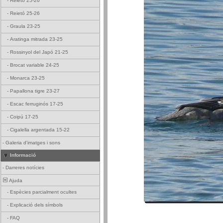
-
Reietó 25-26
-
Reietó 25-26
-
Graula 23-25
-
Aratinga mitrada 23-25
-
Rossinyol del Japó 21-25
-
Brocat variable 24-25
-
Monarca 23-25
-
Papallona tigre 23-27
-
Escac ferruginós 17-25
-
Coipú 17-25
-
Cigalella argentada 15-22
-
Galeria d'imatges i sons
Informació
-
Darreres notícies
Ajuda
-
Espècies parcialment ocultes
-
Explicació dels símbols
-
FAQ