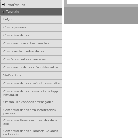
Estadístiques
Tutorials
-
FAQS
-
Com registrar-se
-
Com entrar dades
-
Com introduir una llista completa
-
Com consultar i editar dades
-
Com fer consultes avançades
-
Com introduir dades a l'app NaturaList
-
Verificacions
-
Com entrar dades al mòdul de mortalitat
-
Com entrar dades de mortalitat a l'app
NaturaList
-
Ornitho i les espècies amenaçades
-
Com entrar dades amb localitzacions
precises
-
Com entrar llistes estàndard des de la
app
-
Com entrar dades al projecte Colònies
de Falciots