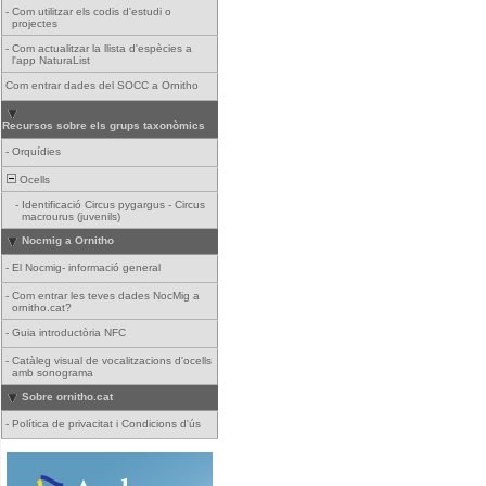
-
Com utilitzar els codis d'estudi o
projectes
-
Com actualitzar la llista d'espècies a
l'app NaturaList
Com entrar dades del SOCC a Ornitho
Recursos sobre els grups taxonòmics
-
Orquídies
Ocells
-
Identificació Circus pygargus - Circus
macrourus (juvenils)
Nocmig a Ornitho
-
El Nocmig- informació general
-
Com entrar les teves dades NocMig a
ornitho.cat?
-
Guia introductòria NFC
-
Catàleg visual de vocalitzacions d'ocells
amb sonograma
Sobre ornitho.cat
-
Política de privacitat i Condicions d'ús