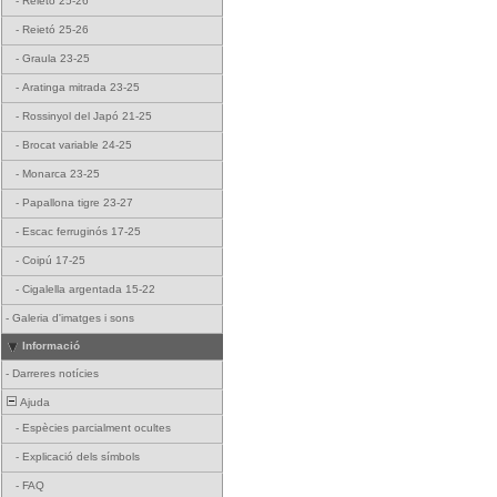
-
Reietó 25-26
-
Reietó 25-26
-
Graula 23-25
-
Aratinga mitrada 23-25
-
Rossinyol del Japó 21-25
-
Brocat variable 24-25
-
Monarca 23-25
-
Papallona tigre 23-27
-
Escac ferruginós 17-25
-
Coipú 17-25
-
Cigalella argentada 15-22
-
Galeria d'imatges i sons
Informació
-
Darreres notícies
Ajuda
-
Espècies parcialment ocultes
-
Explicació dels símbols
-
FAQ