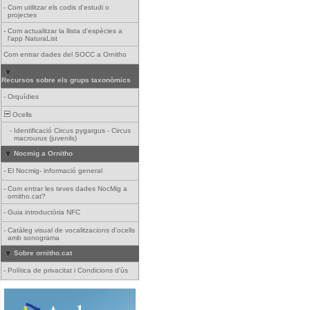
-
Com utilitzar els codis d'estudi o
projectes
-
Com actualitzar la llista d'espècies a
l'app NaturaList
Com entrar dades del SOCC a Ornitho
Recursos sobre els grups taxonòmics
-
Orquídies
Ocells
-
Identificació Circus pygargus - Circus
macrourus (juvenils)
Nocmig a Ornitho
-
El Nocmig- informació general
-
Com entrar les teves dades NocMig a
ornitho.cat?
-
Guia introductòria NFC
-
Catàleg visual de vocalitzacions d'ocells
amb sonograma
Sobre ornitho.cat
-
Política de privacitat i Condicions d'ús