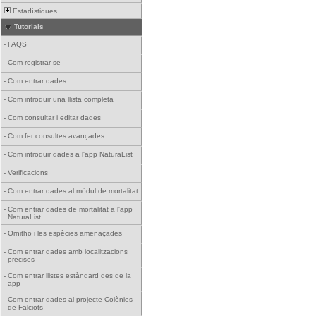
Estadístiques
Tutorials
-
FAQS
-
Com registrar-se
-
Com entrar dades
-
Com introduir una llista completa
-
Com consultar i editar dades
-
Com fer consultes avançades
-
Com introduir dades a l'app NaturaList
-
Verificacions
-
Com entrar dades al mòdul de mortalitat
-
Com entrar dades de mortalitat a l'app
NaturaList
-
Ornitho i les espècies amenaçades
-
Com entrar dades amb localitzacions
precises
-
Com entrar llistes estàndard des de la
app
-
Com entrar dades al projecte Colònies
de Falciots