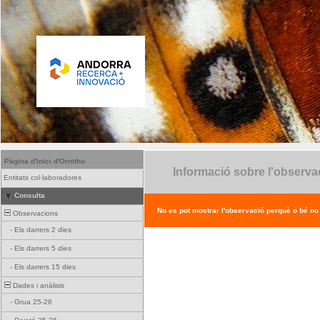
Pàgina d'inici d'Ornitho
Informació sobre l'observa
Entitats col·laboradores
Consulta
No es pot mostrar l'observació perquè o bé no ex
Observacions
-
Els darrers 2 dies
-
Els darrers 5 dies
-
Els darrers 15 dies
Dades i anàlisis
-
Grua 25-26