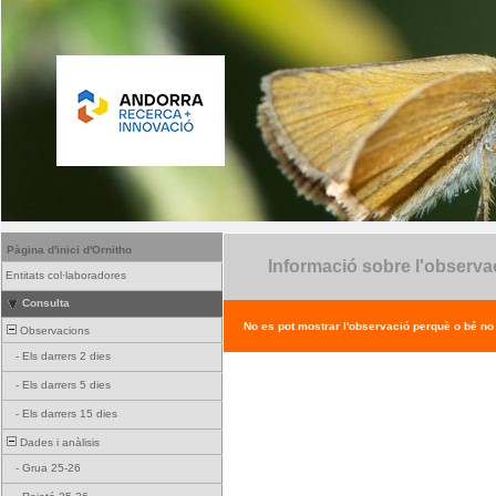
Pàgina d'inici d'Ornitho
Informació sobre l'observa
Entitats col·laboradores
Consulta
No es pot mostrar l'observació perquè o bé no ex
Observacions
-
Els darrers 2 dies
-
Els darrers 5 dies
-
Els darrers 15 dies
Dades i anàlisis
-
Grua 25-26