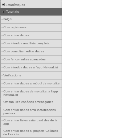
Estadístiques
Tutorials
-
FAQS
-
Com registrar-se
-
Com entrar dades
-
Com introduir una llista completa
-
Com consultar i editar dades
-
Com fer consultes avançades
-
Com introduir dades a l'app NaturaList
-
Verificacions
-
Com entrar dades al mòdul de mortalitat
-
Com entrar dades de mortalitat a l'app
NaturaList
-
Ornitho i les espècies amenaçades
-
Com entrar dades amb localitzacions
precises
-
Com entrar llistes estàndard des de la
app
-
Com entrar dades al projecte Colònies
de Falciots