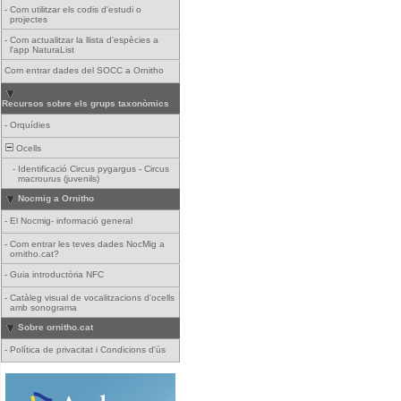
-
Com utilitzar els codis d'estudi o
projectes
-
Com actualitzar la llista d'espècies a
l'app NaturaList
Com entrar dades del SOCC a Ornitho
Recursos sobre els grups taxonòmics
-
Orquídies
Ocells
-
Identificació Circus pygargus - Circus
macrourus (juvenils)
Nocmig a Ornitho
-
El Nocmig- informació general
-
Com entrar les teves dades NocMig a
ornitho.cat?
-
Guia introductòria NFC
-
Catàleg visual de vocalitzacions d'ocells
amb sonograma
Sobre ornitho.cat
-
Política de privacitat i Condicions d'ús