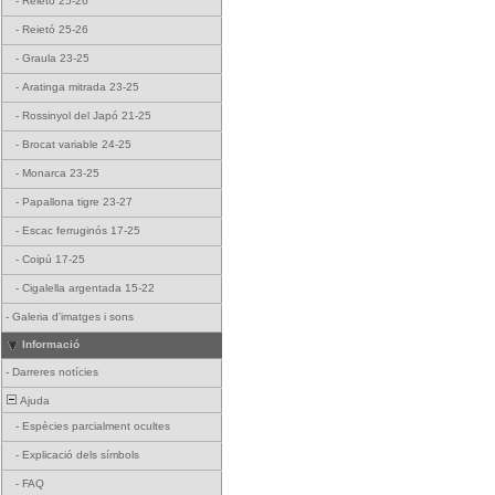
-
Reietó 25-26
-
Reietó 25-26
-
Graula 23-25
-
Aratinga mitrada 23-25
-
Rossinyol del Japó 21-25
-
Brocat variable 24-25
-
Monarca 23-25
-
Papallona tigre 23-27
-
Escac ferruginós 17-25
-
Coipú 17-25
-
Cigalella argentada 15-22
-
Galeria d'imatges i sons
Informació
-
Darreres notícies
Ajuda
-
Espècies parcialment ocultes
-
Explicació dels símbols
-
FAQ