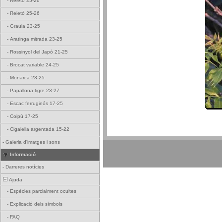
-
Reietó 25-26
-
Reietó 25-26
-
Graula 23-25
-
Aratinga mitrada 23-25
-
Rossinyol del Japó 21-25
-
Brocat variable 24-25
-
Monarca 23-25
-
Papallona tigre 23-27
-
Escac ferruginós 17-25
-
Coipú 17-25
-
Cigalella argentada 15-22
-
Galeria d'imatges i sons
Informació
-
Darreres notícies
Ajuda
-
Espècies parcialment ocultes
-
Explicació dels símbols
-
FAQ