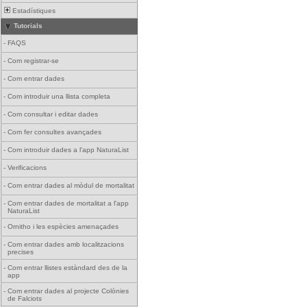
Estadístiques
Tutorials
-
FAQS
-
Com registrar-se
-
Com entrar dades
-
Com introduir una llista completa
-
Com consultar i editar dades
-
Com fer consultes avançades
-
Com introduir dades a l'app NaturaList
-
Verificacions
-
Com entrar dades al mòdul de mortalitat
-
Com entrar dades de mortalitat a l'app
NaturaList
-
Ornitho i les espècies amenaçades
-
Com entrar dades amb localitzacions
precises
-
Com entrar llistes estàndard des de la
app
-
Com entrar dades al projecte Colònies
de Falciots