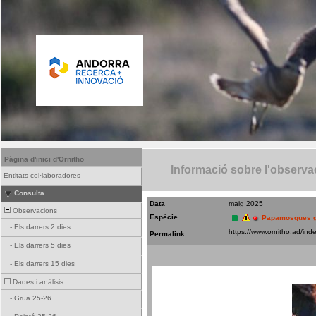
Pàgina d'inici d'Ornitho
Informació sobre l'observa
Entitats col·laboradores
Consulta
Data
maig 2025
Observacions
Espècie
Papamosques g
-
Els darrers 2 dies
Permalink
-
Els darrers 5 dies
-
Els darrers 15 dies
Dades i anàlisis
-
Grua 25-26