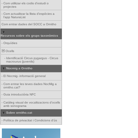
-
Com utilitzar els codis d'estudi o
projectes
-
Com actualitzar la llista d'espècies a
l'app NaturaList
Com entrar dades del SOCC a Ornitho
Recursos sobre els grups taxonòmics
-
Orquídies
Ocells
-
Identificació Circus pygargus - Circus
macrourus (juvenils)
Nocmig a Ornitho
-
El Nocmig- informació general
-
Com entrar les teves dades NocMig a
ornitho.cat?
-
Guia introductòria NFC
-
Catàleg visual de vocalitzacions d'ocells
amb sonograma
Sobre ornitho.cat
-
Política de privacitat i Condicions d'ús