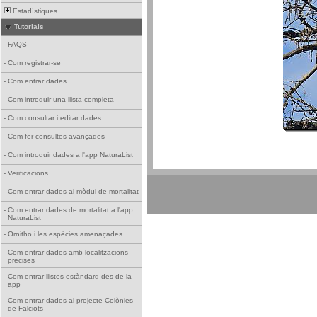
Estadístiques
Tutorials
-
FAQS
-
Com registrar-se
-
Com entrar dades
-
Com introduir una llista completa
-
Com consultar i editar dades
-
Com fer consultes avançades
-
Com introduir dades a l'app NaturaList
-
Verificacions
-
Com entrar dades al mòdul de mortalitat
-
Com entrar dades de mortalitat a l'app
NaturaList
-
Ornitho i les espècies amenaçades
-
Com entrar dades amb localitzacions
precises
-
Com entrar llistes estàndard des de la
app
-
Com entrar dades al projecte Colònies
de Falciots