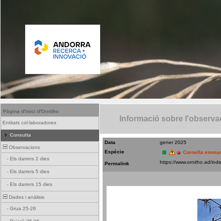
Pàgina d'inici d'Ornitho
Informació sobre l'observa
Entitats col·laboradores
Consulta
Data
gener 2025
Observacions
Espècie
Cornella emman
-
Els darrers 2 dies
Permalink
-
Els darrers 5 dies
-
Els darrers 15 dies
Dades i anàlisis
-
Grua 25-26