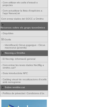
-
Com utilitzar els codis d'estudi o
projectes
-
Com actualitzar la llista d'espècies a
l'app NaturaList
Com entrar dades del SOCC a Ornitho
Recursos sobre els grups taxonòmics
-
Orquídies
Ocells
-
Identificació Circus pygargus - Circus
macrourus (juvenils)
Nocmig a Ornitho
-
El Nocmig- informació general
-
Com entrar les teves dades NocMig a
ornitho.cat?
-
Guia introductòria NFC
-
Catàleg visual de vocalitzacions d'ocells
amb sonograma
Sobre ornitho.cat
-
Política de privacitat i Condicions d'ús