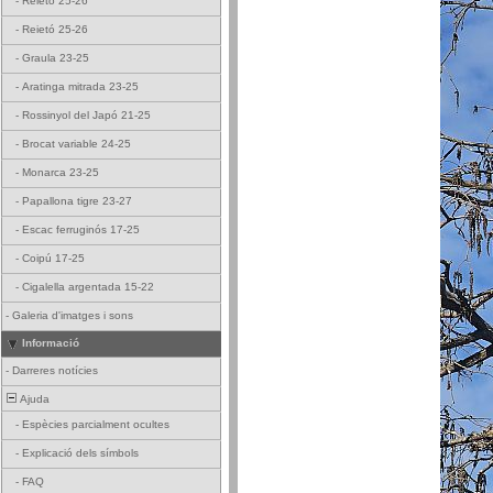
-
Reietó 25-26
-
Reietó 25-26
-
Graula 23-25
-
Aratinga mitrada 23-25
-
Rossinyol del Japó 21-25
-
Brocat variable 24-25
-
Monarca 23-25
-
Papallona tigre 23-27
-
Escac ferruginós 17-25
-
Coipú 17-25
-
Cigalella argentada 15-22
-
Galeria d'imatges i sons
Informació
-
Darreres notícies
Ajuda
-
Espècies parcialment ocultes
-
Explicació dels símbols
-
FAQ