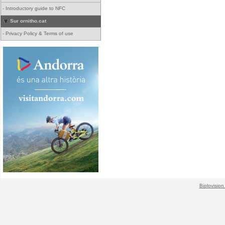
-
Introductory guide to NFC
Sur ornitho.cat
-
Privacy Policy & Terms of use
Biolovision