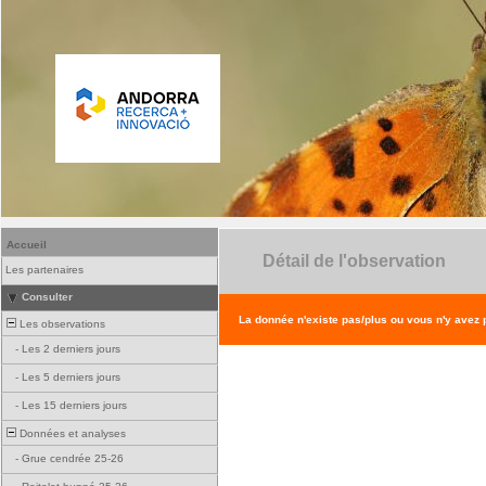
Accueil
Détail de l'observation
Les partenaires
Consulter
La donnée n'existe pas/plus ou vous n'y avez
Les observations
-
Les 2 derniers jours
-
Les 5 derniers jours
-
Les 15 derniers jours
Données et analyses
-
Grue cendrée 25-26