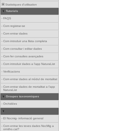
Statistiques d'utilisation
Tutoriels
-
FAQS
-
Com registrar-se
-
Com entrar dades
-
Com introduir una llista completa
-
Com consultar i editar dades
-
Com fer consultes avançades
-
Com introduir dades a l'app NaturaList
-
Verificacions
-
Com entrar dades al mòdul de mortalitat
-
Com entrar dades de mortalitat a l'app
NaturaList
Groupes taxonomiques
-
Orchidées
-
El Nocmig- informació general
-
Com entrar les teves dades NocMig a
ornitho.cat?