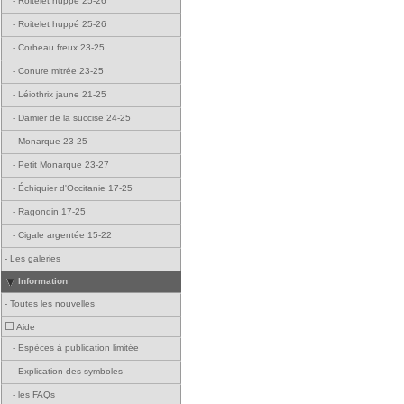
-
Roitelet huppé 25-26
-
Roitelet huppé 25-26
-
Corbeau freux 23-25
-
Conure mitrée 23-25
-
Léiothrix jaune 21-25
-
Damier de la succise 24-25
-
Monarque 23-25
-
Petit Monarque 23-27
-
Échiquier d'Occitanie 17-25
-
Ragondin 17-25
-
Cigale argentée 15-22
-
Les galeries
Information
-
Toutes les nouvelles
Aide
-
Espèces à publication limitée
-
Explication des symboles
-
les FAQs