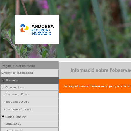
Pàgina d'inici d'Ornitho
Informació sobre l'observa
Entitats col·laboradores
Consulta
No es pot mostrar l'observació perquè o bé no ex
Observacions
-
Els darrers 2 dies
-
Els darrers 5 dies
-
Els darrers 15 dies
Dades i anàlisis
-
Grua 25-26