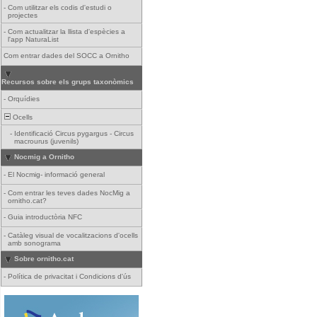
-
Com utilitzar els codis d'estudi o
projectes
-
Com actualitzar la llista d'espècies a
l'app NaturaList
Com entrar dades del SOCC a Ornitho
Recursos sobre els grups taxonòmics
-
Orquídies
Ocells
-
Identificació Circus pygargus - Circus
macrourus (juvenils)
Nocmig a Ornitho
-
El Nocmig- informació general
-
Com entrar les teves dades NocMig a
ornitho.cat?
-
Guia introductòria NFC
-
Catàleg visual de vocalitzacions d'ocells
amb sonograma
Sobre ornitho.cat
-
Política de privacitat i Condicions d'ús