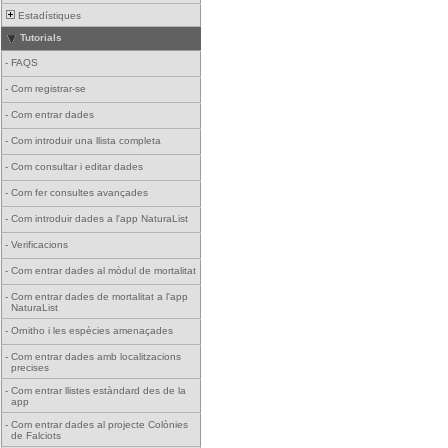
Estadístiques
Tutorials
-
FAQS
-
Com registrar-se
-
Com entrar dades
-
Com introduir una llista completa
-
Com consultar i editar dades
-
Com fer consultes avançades
-
Com introduir dades a l'app NaturaList
-
Verificacions
-
Com entrar dades al mòdul de mortalitat
-
Com entrar dades de mortalitat a l'app
NaturaList
-
Ornitho i les espècies amenaçades
-
Com entrar dades amb localitzacions
precises
-
Com entrar llistes estàndard des de la
app
-
Com entrar dades al projecte Colònies
de Falciots