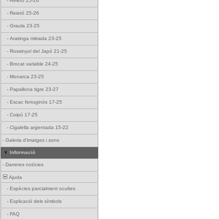
-
Reietó 25-26
-
Reietó 25-26
-
Graula 23-25
-
Aratinga mitrada 23-25
-
Rossinyol del Japó 21-25
-
Brocat variable 24-25
-
Monarca 23-25
-
Papallona tigre 23-27
-
Escac ferruginós 17-25
-
Coipú 17-25
-
Cigalella argentada 15-22
-
Galeria d'imatges i sons
Informació
-
Darreres notícies
Ajuda
-
Espècies parcialment ocultes
-
Explicació dels símbols
-
FAQ