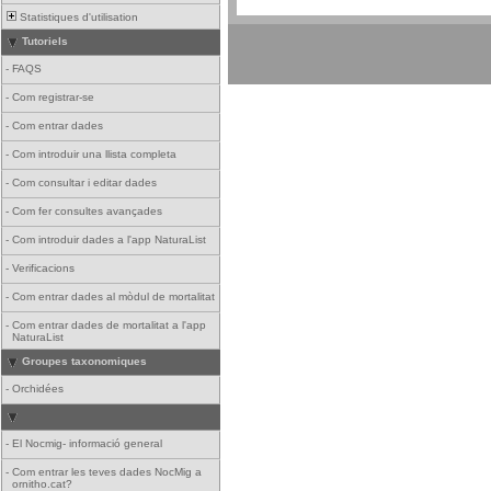
Statistiques d'utilisation
Tutoriels
-
FAQS
-
Com registrar-se
-
Com entrar dades
-
Com introduir una llista completa
-
Com consultar i editar dades
-
Com fer consultes avançades
-
Com introduir dades a l'app NaturaList
-
Verificacions
-
Com entrar dades al mòdul de mortalitat
-
Com entrar dades de mortalitat a l'app
NaturaList
Groupes taxonomiques
-
Orchidées
-
El Nocmig- informació general
-
Com entrar les teves dades NocMig a
ornitho.cat?