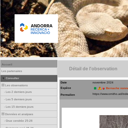
Accueil
Détail de l'observation
Les partenaires
Consulter
Date
novembre 2024
Les observations
Espèce
Bernache nonne
-
Les 2 derniers jours
Permalien
-
Les 5 derniers jours
-
Les 15 derniers jours
Données et analyses
-
Grue cendrée 25-26