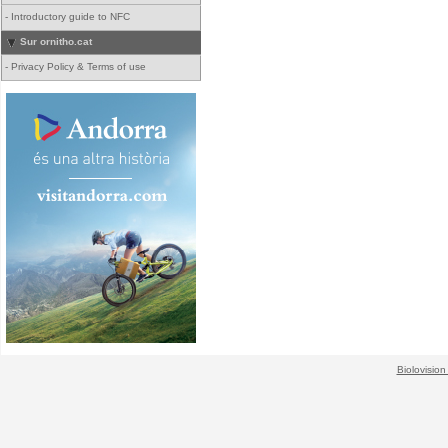
-
Introductory guide to NFC
Sur ornitho.cat
-
Privacy Policy & Terms of use
Biolovision