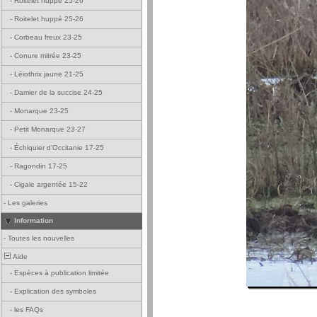
-
Roitelet huppé 25-26
-
Roitelet huppé 25-26
-
Corbeau freux 23-25
-
Conure mitrée 23-25
-
Léiothrix jaune 21-25
-
Damier de la succise 24-25
-
Monarque 23-25
-
Petit Monarque 23-27
-
Échiquier d'Occitanie 17-25
-
Ragondin 17-25
-
Cigale argentée 15-22
-
Les galeries
Information
-
Toutes les nouvelles
Aide
-
Espèces à publication limitée
-
Explication des symboles
-
les FAQs