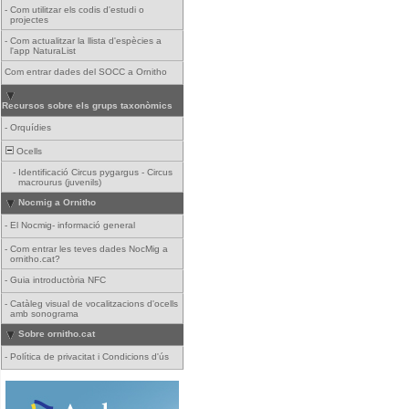
-
Com utilitzar els codis d'estudi o
projectes
-
Com actualitzar la llista d'espècies a
l'app NaturaList
Com entrar dades del SOCC a Ornitho
Recursos sobre els grups taxonòmics
-
Orquídies
Ocells
-
Identificació Circus pygargus - Circus
macrourus (juvenils)
Nocmig a Ornitho
-
El Nocmig- informació general
-
Com entrar les teves dades NocMig a
ornitho.cat?
-
Guia introductòria NFC
-
Catàleg visual de vocalitzacions d'ocells
amb sonograma
Sobre ornitho.cat
-
Política de privacitat i Condicions d'ús