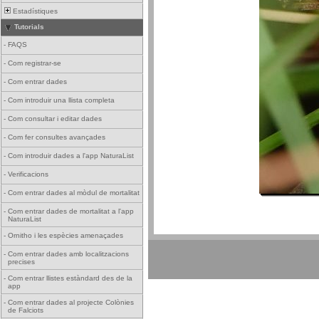
Estadístiques
Tutorials
-
FAQS
-
Com registrar-se
-
Com entrar dades
-
Com introduir una llista completa
-
Com consultar i editar dades
-
Com fer consultes avançades
-
Com introduir dades a l'app NaturaList
-
Verificacions
-
Com entrar dades al mòdul de mortalitat
-
Com entrar dades de mortalitat a l'app
NaturaList
-
Ornitho i les espècies amenaçades
-
Com entrar dades amb localitzacions
precises
-
Com entrar llistes estàndard des de la
app
-
Com entrar dades al projecte Colònies
de Falciots