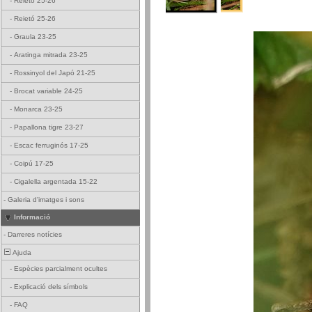
-
Reietó 25-26
-
Reietó 25-26
-
Graula 23-25
-
Aratinga mitrada 23-25
-
Rossinyol del Japó 21-25
-
Brocat variable 24-25
-
Monarca 23-25
-
Papallona tigre 23-27
-
Escac ferruginós 17-25
-
Coipú 17-25
-
Cigalella argentada 15-22
-
Galeria d'imatges i sons
Informació
-
Darreres notícies
Ajuda
-
Espècies parcialment ocultes
-
Explicació dels símbols
-
FAQ