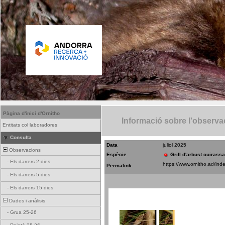
Pàgina d'inici d'Ornitho
Informació sobre l'observa
Entitats col·laboradores
Consulta
Data
juliol 2025
Observacions
Espècie
Grill d'arbust cuirassa
-
Els darrers 2 dies
Permalink
-
Els darrers 5 dies
-
Els darrers 15 dies
Dades i anàlisis
-
Grua 25-26