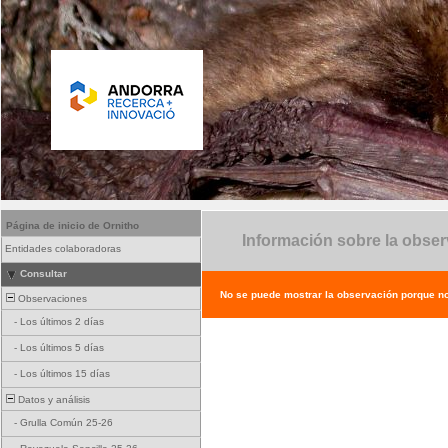
Página de inicio de Ornitho
Información sobre la obse
Entidades colaboradoras
Consultar
No se puede mostrar la observación porque no e
Observaciones
-
Los últimos 2 días
-
Los últimos 5 días
-
Los últimos 15 días
Datos y análisis
-
Grulla Común 25-26