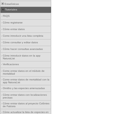
Estadísticas
Tutoriales
-
FAQS
-
Cómo registrarse
-
Cómo entrar datos
-
Como introducir una lista completa
-
Cómo consultar y editar datos
-
Cómo hacer consultas avanzadas
-
Cómo introducir datos en la app
NaturaList
-
Verificaciones
-
Como entrar datos en el módulo de
mortalidad
-
Como entrar datos de mortalidad con la
app NaturaList
-
Ornitho y las especies amenazadas
-
Cómo entrar datos con localizaciones
precisas
-
Cómo entrar datos al proyecto Colònies
de Falciots
-
Cómo actualizar la lista de especies en