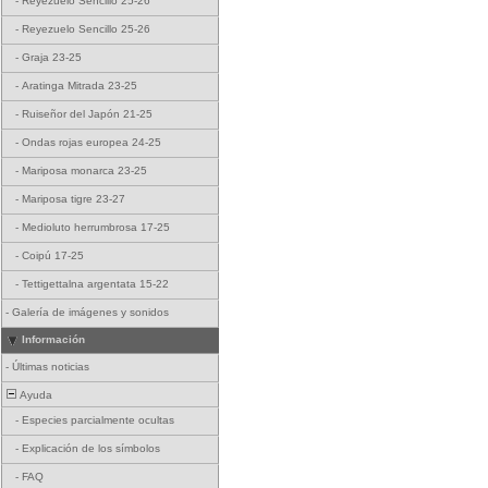
-
Reyezuelo Sencillo 25-26
-
Reyezuelo Sencillo 25-26
-
Graja 23-25
-
Aratinga Mitrada 23-25
-
Ruiseñor del Japón 21-25
-
Ondas rojas europea 24-25
-
Mariposa monarca 23-25
-
Mariposa tigre 23-27
-
Medioluto herrumbrosa 17-25
-
Coipú 17-25
-
Tettigettalna argentata 15-22
-
Galería de imágenes y sonidos
Información
-
Últimas noticias
Ayuda
-
Especies parcialmente ocultas
-
Explicación de los símbolos
-
FAQ