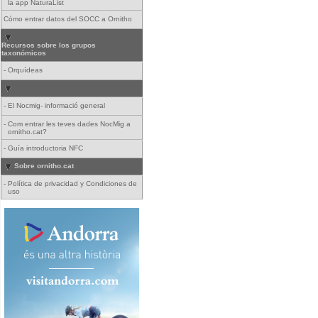
la app NaturaList
Cómo entrar datos del SOCC a Ornitho
Recursos sobre los grupos
taxonómicos
-
Orquídeas
-
El Nocmig- informació general
-
Com entrar les teves dades NocMig a
ornitho.cat?
-
Guía introductoria NFC
Sobre ornitho.cat
-
Política de privacidad y Condiciones de
uso