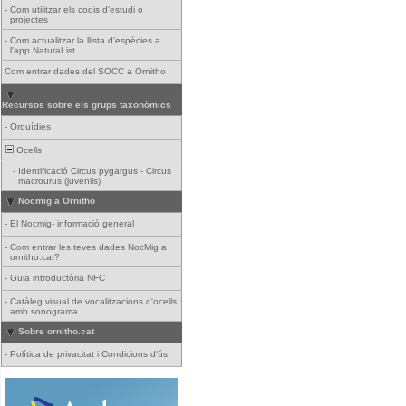
-
Com utilitzar els codis d'estudi o
projectes
-
Com actualitzar la llista d'espècies a
l'app NaturaList
Com entrar dades del SOCC a Ornitho
Recursos sobre els grups taxonòmics
-
Orquídies
Ocells
-
Identificació Circus pygargus - Circus
macrourus (juvenils)
Nocmig a Ornitho
-
El Nocmig- informació general
-
Com entrar les teves dades NocMig a
ornitho.cat?
-
Guia introductòria NFC
-
Catàleg visual de vocalitzacions d'ocells
amb sonograma
Sobre ornitho.cat
-
Política de privacitat i Condicions d'ús