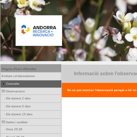
Pàgina d'inici d'Ornitho
Informació sobre l'observa
Entitats col·laboradores
Consulta
No es pot mostrar l'observació perquè o bé no ex
Observacions
-
Els darrers 2 dies
-
Els darrers 5 dies
-
Els darrers 15 dies
Dades i anàlisis
-
Grua 25-26