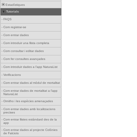
Estadístiques
Tutorials
-
FAQS
-
Com registrar-se
-
Com entrar dades
-
Com introduir una llista completa
-
Com consultar i editar dades
-
Com fer consultes avançades
-
Com introduir dades a l'app NaturaList
-
Verificacions
-
Com entrar dades al mòdul de mortalitat
-
Com entrar dades de mortalitat a l'app
NaturaList
-
Ornitho i les espècies amenaçades
-
Com entrar dades amb localitzacions
precises
-
Com entrar llistes estàndard des de la
app
-
Com entrar dades al projecte Colònies
de Falciots