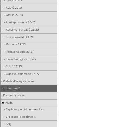
-
Reietó 25-26
-
Reietó 25-26
-
Graula 23-25
-
Aratinga mitrada 23-25
-
Rossinyol del Japó 21-25
-
Brocat variable 24-25
-
Monarca 23-25
-
Papallona tigre 23-27
-
Escac ferruginós 17-25
-
Coipú 17-25
-
Cigalella argentada 15-22
-
Galeria d'imatges i sons
Informació
-
Darreres notícies
Ajuda
-
Espècies parcialment ocultes
-
Explicació dels símbols
-
FAQ